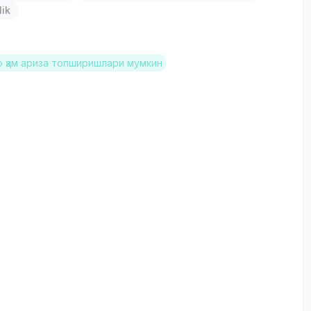
lik
 ҳам ариза топширишлари мумкин