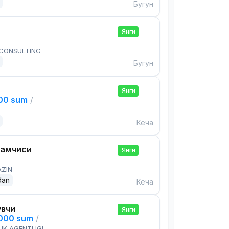
Бугун
Янги
 CONSULTING
Бугун
Янги
000 sum
/
Кеча
дамчиси
Янги
AZIN
dan
Кеча
увчи
Янги
,000 sum
/
IK AGENTLIGI