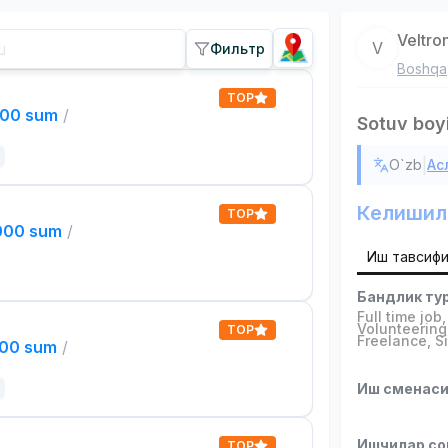
Veltro
V
Фильтр
Boshqa
TOP
000 sum
/
Sotuv boy
|
O`zb
Ас
Келишил
TOP
,000 sum
/
Иш тавсиф
Бандлик ту
Full time job
Volunteering
TOP
Freelance
,
S
000 sum
/
Иш сменас
Ишчилар со
TOP