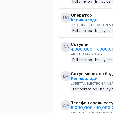
Full time job
Ish joyidan
Оператор
UC
Келишилади
UZGLOBAL EDUCATION &
Full time job
Ish joyidan
Сотувчи
AS
4,000,000 - 7,000,
ARTEL BRAND SHOP
Full time job
Ish joyidan
Сотув менежер ёр
LM
Келишилади
LORETTA ELEKTRON MAG
Temporary job
Ish joyi
Телефон орқали сот
WA
5,000,000 - 10,000
WORKLINE XUSUSIY BANDL