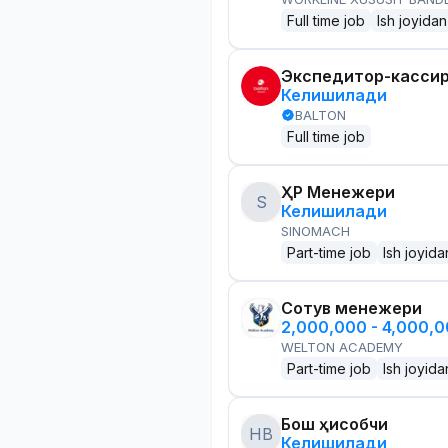
Full time job
Ish joyidan
Экспедитор-касси
Келишилади
BALTON
Full time job
ҲР Менежери
S
Келишилади
SINOMACH
Part-time job
Ish joyida
Сотув менежери
2,000,000 - 4,000,
WELTON ACADEMY
Part-time job
Ish joyida
Бош ҳисобчи
HB
Келишилади