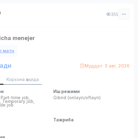
n
355
icha menejer
л матн
ади
Муддат: 3 авг, 2026
и
Корхона ҳақида
ри
Иш режими
,
Part-time job
,
Gibrid (onlayn/oflayn)
,
Temporary job
,
ide job
и
Тажриба
ни