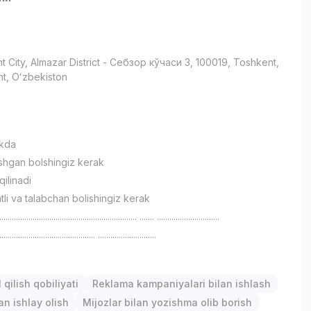
t City
, Almazar District
- Себзор кўчаси 3, 100019, Тоshkent,
t, Oʻzbekiston
и
ikda
shgan bolshingiz kerak
qilinadi
tli va talabchan bolishingiz kerak
.................................................................. ....... ..............................
.............................................. ............................
р
qilish qobiliyati
Reklama kampaniyalari bilan ishlash
an ishlay olish
Mijozlar bilan yozishma olib borish