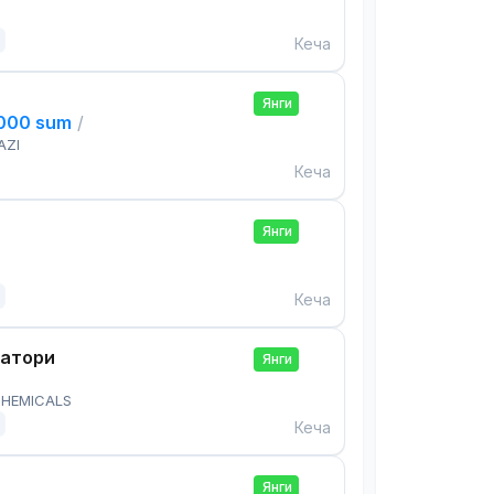
Кеча
Янги
,000 sum
/
AZI
Кеча
Янги
Кеча
ратори
Янги
HEMICALS
Кеча
Янги