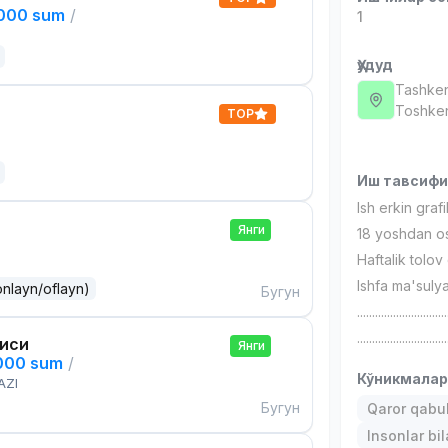
,000 sum
/
1
Ҳудуд
Tashken
Toshken
TOP
Иш тавсиф
Ish erkin graf
Янги
18 yoshdan o
Haftalik tolov 
Ishfa ma'sulya
onlayn/oflayn)
Бугун
..............................
..............................
чиси
Янги
,000 sum
/
Кўникмала
AZI
Бугун
Qaror qabul 
Insonlar bil