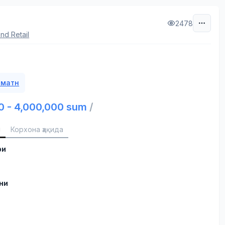
2478
nd Retail
 матн
0 - 4,000,000 sum
/
и
Корхона ҳақида
ри
ни