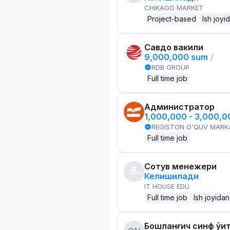
CHIKAGO MARKET
Project-based
Ish joyi
Савдо вакили
9,000,000 sum
/
RDB GROUP
Full time job
Администратор
1,000,000 - 3,000,
REGISTON O'QUV MARK
Full time job
Сотув менежери
Келишилади
IT HOUSE EDU
Full time job
Ish joyidan
Бошланғич синф ўқи