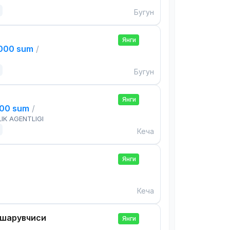
Бугун
Янги
,000 sum
/
Бугун
Янги
000 sum
/
IK AGENTLIGI
Кеча
Янги
Кеча
ошқарувчиси
Янги