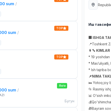
000 sum
/
Republi
Иш тавсиф
TOP
,000 sum
/
🏢 ISHGA TAK
📍Toshkent Z
👨‍🔧 KIMLA
* 19 yoshdan 
TOP
* Mas’uliyatli
* Ish tajriba b
📌NIMA TAKL
🛌 Yotoq joy b
Янги
📂 Rasmiy ishg
,000 sum
/
AZI
📊 O‘sish imko
Бугун
💰Qo'shimcha 
🎁Bayram sovg