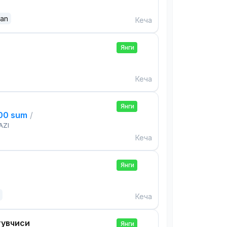
dan
Кеча
Янги
Кеча
Янги
000 sum
/
AZI
Кеча
Янги
Кеча
тувчиси
Янги