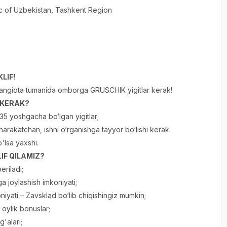
c of Uzbekistan
, Tashkent Region
и
LIF!
angiota tumanida omborga GRUSCHIK yigitlar kerak!
R KERAK?
35 yoshgacha bo‘lgan yigitlar;
, harakatchan, ishni o‘rganishga tayyor bo‘lishi kerak.
o'lsa yaxshi.
IF QILAMIZ?
eriladi;
a joylashish imkoniyati;
niyati – Zavsklad bo‘lib chiqishingiz mumkin;
oylik bonuslar;
'alari;