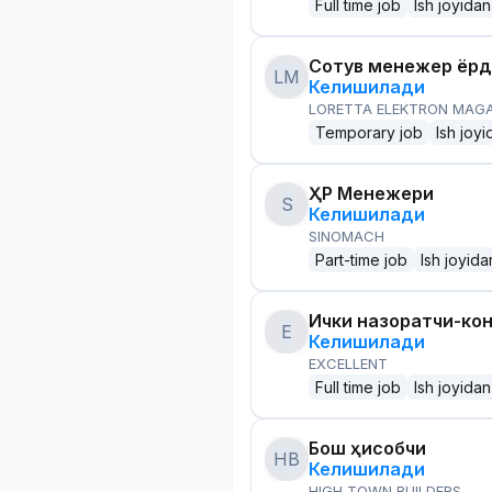
Full time job
Ish joyidan
Сотув менежер ёр
LM
Келишилади
LORETTA ELEKTRON MAG
Temporary job
Ish joyi
ҲР Менежери
S
Келишилади
SINOMACH
Part-time job
Ish joyida
Ички назоратчи-ко
E
Келишилади
EXCELLENT
Full time job
Ish joyidan
Бош ҳисобчи
HB
Келишилади
HIGH TOWN BUILDERS