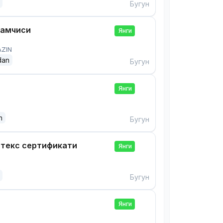
Бугун
дамчиси
Янги
AZIN
dan
Бугун
Янги
n
Бугун
нтекс сертификати
Янги
Бугун
Янги