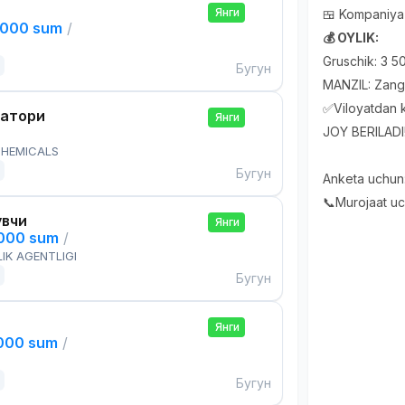
Янги
🍱 Kompaniya 
,000 sum
/
💰 OYLIK:
Gruschik: 3 
Бугун
MANZIL: Zangi
✅Viloyatdan k
ратори
Янги
JOY BERILADI
HEMICALS
Бугун
Anketa uchun
📞Murojaat u
увчи
Янги
,000 sum
/
IK AGENTLIGI
Бугун
Янги
,000 sum
/
Бугун