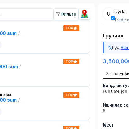
Uyda
U
Фильтр
Trade a
TOP
000 sum
/
Грузчик
|
Рус
Асл
3,500,00
TOP
,000 sum
/
Иш тавсиф
Бандлик ту
Full time job
кази
TOP
000 sum
/
Ишчилар со
5
Ҳудуд
TOP