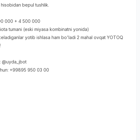
hisobidan bepul tushlik.
500 000 + 4 500 000
ota tumani (eski miyasa kombinatni yonida)
eladiganlar yotib ishlasa ham bo'ladi 2 mahal ovqat YOTOQ
!
: @uyda_jbot
chun: +99895 950 03 00