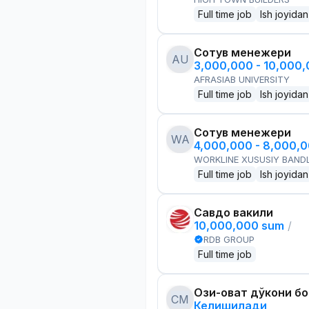
Full time job
Ish joyidan
Сотув менежери
AU
3,000,000 - 10,000
AFRASIAB UNIVERSITY
Full time job
Ish joyidan
Сотув менежери
WA
4,000,000 - 8,000,
WORKLINE XUSUSIY BANDL
Full time job
Ish joyidan
Савдо вакили
10,000,000 sum
/
RDB GROUP
Full time job
Озиқ-овқат дўкони б
CM
Келишилади