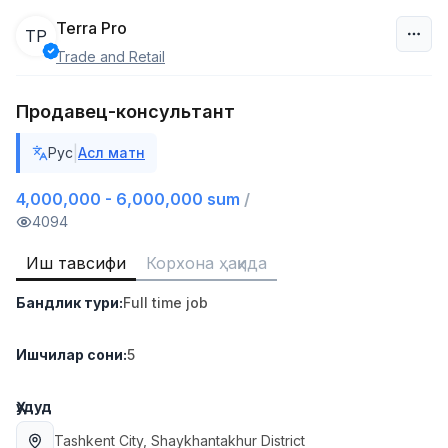
Terra Pro
TP
Trade and Retail
Ўзбекистон
Продавец-консультант
Фильтр
|
Рус
Асл матн
Дўкон сотувчиси
TOP
3,000,000 - 6,000,000 sum
/
4,000,000 - 6,000,000 sum
/
MONDO BEST
4094
Full time job
Ish joyidan
Иш тавсифи
Корхона ҳақида
Сотув агенти
TOP
Бандлик тури
:
Full time job
7,000,000 - 15,000,000 sum
/
VITAREX
Side job
Ish joyidan
Ишчилар сони
:
5
Оператор Колл-маркази
Ҳудуд
TOP
3,000,000 - 8,000,000 sum
/
Tashkent City
, Shaykhantakhur District
VITAREX