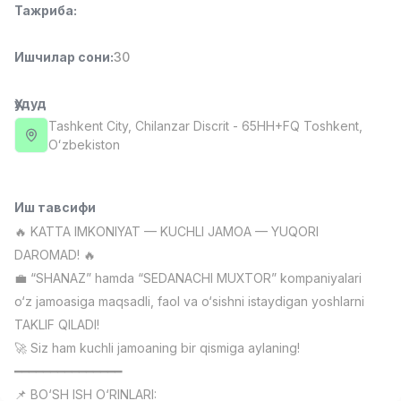
Тажриба
:
Full time job
Ish joyidan
Ишчилар сони
:
30
Сотув менежери
TOP
4,000,000 - 10,000,000 sum
/
PROFI MANY
Ҳудуд
Full time job
Ish joyidan
Tashkent City
, Chilanzar Discrit
- 65HH+FQ Тоshkent,
Oʻzbekiston
Фаст фуд Ошпази
TOP
2,600,000 - 5,000,000 sum
/
LES AILES
Иш тавсифи
Full time job
Ish joyidan
🔥 KATTA IMKONIYAT — KUCHLI JAMOA — YUQORI
DAROMAD! 🔥
Фармацевт
TOP
💼 “SHANAZ” hamda “SEDANACHI MUXTOR” kompaniyalari
3,000,000 - 10,000,000 sum
/
o‘z jamoasiga maqsadli, faol va o‘sishni istaydigan yoshlarni
NAVBAHOR APTEKA
TAKLIF QILADI!
Full time job
Ish joyidan
🚀 Siz ham kuchli jamoaning bir qismiga aylaning!
━━━━━━━━━━━━━━━
Сотув бўйича агент
Вакансиялар
Соҳалар
Корхоналар
Профил
TOP
Келишилади
📌 BO‘SH ISH O‘RINLARI: