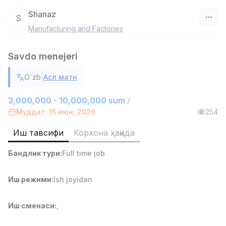
Shanaz
S
Manufacturing and Factories
Ўзбекистон
Savdo menejeri
Фильтр
|
O`zb
Асл матн
Дўкон сотувчиси
TOP
3,000,000 - 6,000,000 sum
/
3,000,000 - 10,000,000 sum
/
MONDO BEST
Муддат: 15 июн, 2026
254
Full time job
Ish joyidan
Иш тавсифи
Корхона ҳақида
Сотув агенти
TOP
Бандлик тури
:
Full time job
7,000,000 - 15,000,000 sum
/
VITAREX
Side job
Ish joyidan
Иш режими
:
Ish joyidan
Оператор Колл-маркази
TOP
Иш сменаси
:
,
3,000,000 - 8,000,000 sum
/
VITAREX