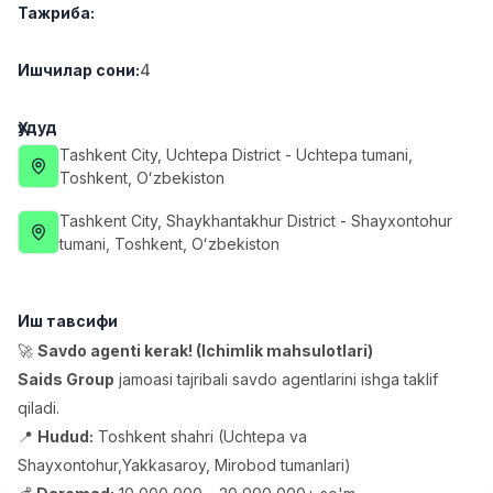
Тажриба
:
Full time job
Ish joyidan
Ишчилар сони
:
4
Фаст фуд Ошпази
TOP
2,600,000 - 5,000,000 sum
/
LES AILES
Ҳудуд
Full time job
Ish joyidan
Tashkent City
, Uchtepa District
- Uchtepa tumani,
Тоshkent, Oʻzbekiston
Фармацевт
TOP
Tashkent City
, Shaykhantakhur District
- Shayxontohur
3,000,000 - 10,000,000 sum
/
tumani, Тоshkent, Oʻzbekiston
NAVBAHOR APTEKA
Full time job
Ish joyidan
Иш тавсифи
Сотув бўйича агент
TOP
🚀
Savdo agenti kerak! (Ichimlik mahsulotlari)
Келишилади
LION_ESTATE
Saids Group
jamoasi tajribali savdo agentlarini ishga taklif
Full time job
Ish joyidan
qiladi.
📍
Hudud:
Toshkent shahri (Uchtepa va
Ўқитувчи IELTS
Вакансиялар
Соҳалар
Корхоналар
Профил
Янги
Shayxontohur,Yakkasaroy, Mirobod tumanlari)
3,000,000 - 10,000,000 sum
/