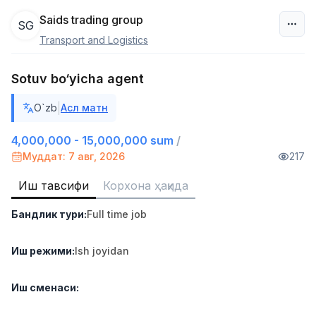
Saids trading group
SG
Transport and Logistics
Ўзбекистон
Sotuv bo‘yicha agent
Фильтр
|
O`zb
Асл матн
Дўкон сотувчиси
TOP
3,000,000 - 6,000,000 sum
/
4,000,000 - 15,000,000 sum
/
MONDO BEST
Муддат: 7 авг, 2026
217
Full time job
Ish joyidan
Иш тавсифи
Корхона ҳақида
Сотув агенти
TOP
Бандлик тури
:
Full time job
7,000,000 - 15,000,000 sum
/
VITAREX
Side job
Ish joyidan
Иш режими
:
Ish joyidan
Оператор Колл-маркази
TOP
Иш сменаси
:
3,000,000 - 8,000,000 sum
/
VITAREX