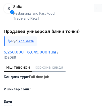
Safia
S
Restaurants and Fast Food
Ўзбекистон
Trade and Retail
Фильтр
Продавец универсал (мини точки)
Дўкон сотувчиси
|
Рус
Асл матн
TOP
3,000,000 - 6,000,000 sum
/
MONDO BEST
5,250,000 - 6,045,000 sum
/
Full time job
Ish joyidan
8089
Иш тавсифи
Корхона ҳақида
Сотув агенти
TOP
7,000,000 - 15,000,000 sum
/
Бандлик тури
:
Full time job
VITAREX
Side job
Ish joyidan
Ишчилар сони
:
1
Оператор Колл-маркази
TOP
3,000,000 - 8,000,000 sum
/
Ҳудуд
VITAREX