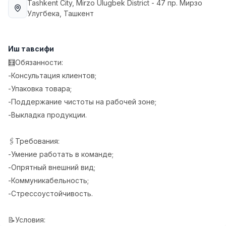
Tashkent City
, Mirzo Ulugbek District
- 47 пр. Мирзо
Full time job
Ish joyidan
Улугбека, Ташкент
Фаст фуд Ошпази
TOP
2,600,000 - 5,000,000 sum
/
Иш тавсифи
LES AILES
🧮Обязанности:
Full time job
Ish joyidan
-Консультация клиентов;
-Упаковка товара;
Фармацевт
TOP
-Поддержание чистоты на рабочей зоне;
3,000,000 - 10,000,000 sum
/
-Выкладка продукции.
NAVBAHOR APTEKA
Full time job
Ish joyidan
🖇Требования:
Сотув бўйича агент
-Умение работать в команде;
TOP
Келишилади
-Опрятный внешний вид;
LION_ESTATE
-Коммуникабельность;
Full time job
Ish joyidan
-Стрессоустойчивость.
Сотувчи
Вакансиялар
Соҳалар
Корхоналар
Профил
Янги
📝Условия:
4,000,000 - 7,000,000 sum
/