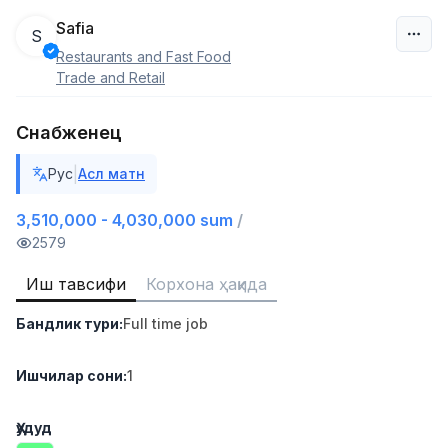
Safia
S
Restaurants and Fast Food
Ўзбекистон
Trade and Retail
Фильтр
Снабженец
Сотув бўйича агент
|
Рус
Асл матн
TOP
6,000,000 - 8,000,000 sum
/
ASIAN
3,510,000 - 4,030,000 sum
/
Full time job
Ish joyidan
2579
Иш тавсифи
Корхона ҳақида
Дўкон сотувчиси
TOP
3,000,000 - 6,000,000 sum
/
Бандлик тури
:
Full time job
MONDO BEST
Full time job
Ish joyidan
Ишчилар сони
:
1
Сотув агенти
TOP
7,000,000 - 15,000,000 sum
/
Ҳудуд
VITAREX