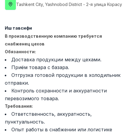
Tashkent City
, Yashnobod District
- 2-я улица Корасу
Side job
Ish joyidan
Оператор Колл-маркази
TOP
3,000,000 - 8,000,000 sum
/
Иш тавсифи
VITAREX
В производственную компанию требуется
Full time job
Ish joyidan
снабженец цехов
Обязанности:
Фаст фуд Ошпази
TOP
Доставка продукции между цехами.
2,600,000 - 5,000,000 sum
/
Приём товара с базара.
LES AILES
Full time job
Ish joyidan
Отгрузка готовой продукции в холодильник
отправки.
Контроль сохранности и аккуратности
Фармацевт
TOP
3,000,000 - 10,000,000 sum
/
перевозимого товара.
NAVBAHOR APTEKA
Требования:
Full time job
Ish joyidan
Ответственность, аккуратность,
пунктуальность.
Сотув бўйича агент
Вакансиялар
Соҳалар
Корхоналар
Профил
TOP
Опыт работы в снабжении или логистике
Келишилади