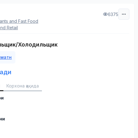
6375
ants and Fast Food
nd Retail
льщик/Холодильщик
 матн
ади
и
Корхона ҳақида
ри
ни