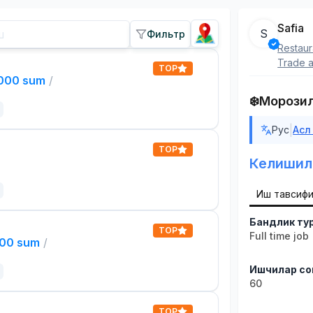
Safia
S
Фильтр
Restaur
Trade a
TOP
,000 sum
/
❄️Морози
|
Рус
Асл
TOP
Келишил
Иш тавсиф
Бандлик ту
TOP
Full time job
000 sum
/
Ишчилар со
60
TOP