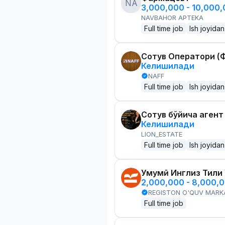
NA
3,000,000 - 10,000
NAVBAHOR APTEKA
Full time job
Ish joyidan
Сотув Оператори (Ф
Келишилади
NAFF
Full time job
Ish joyidan
Сотув бўйича агент
Келишилади
LION_ESTATE
Full time job
Ish joyidan
Умумӣ Инглиз Тили
2,000,000 - 8,000,
REGISTON O'QUV MARK
Full time job