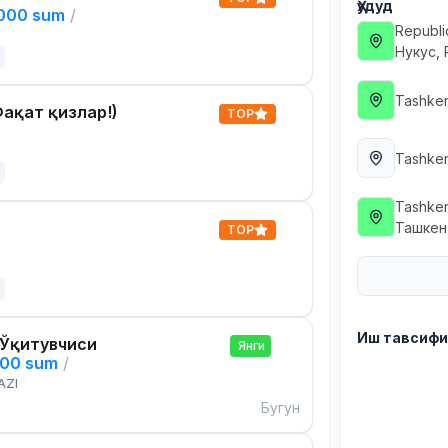
Ҳудуд
,000 sum
/
Republi
Нукус,
Tashken
ақат қизлар!)
TOP
Tashken
Tashken
Ташкен
TOP
Иш тавсиф
 Ўқитувчиси
Янги
000 sum
/
AZI
Бугун