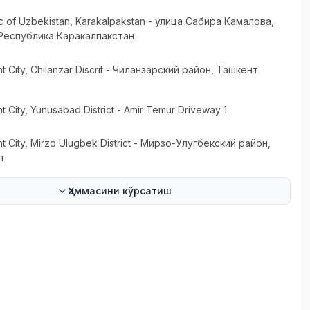
c of Uzbekistan
, Karakalpakstan
- улица Сабира Камалова,
 Республика Каракалпакстан
t City
, Chilanzar Discrit
- Чиланзарский район, Ташкент
t City
, Yunusabad District
- Amir Temur Driveway 1
t City
, Mirzo Ulugbek District
- Мирзо-Улугбекский район,
т
Ҳаммасини кўрсатиш
и