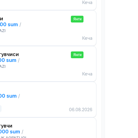
Кеча
си
Янги
000 sum
/
AZI
Кеча
тувчиси
Янги
000 sum
/
AZI
Кеча
000 sum
/
06.08.2026
тувчи
,000 sum
/
IK AGENTLIGI