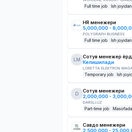
Full time job
Ish joyidan
HR менежери
5,000,000 - 8,000,
POLYGRAPH BUSINESS
Full time job
Ish joyidan
Сотув менежер ёр
LM
Келишилади
LORETTA ELEKTRON MAG
Temporary job
Ish joyi
Сотув менежери
D
2,000,000 - 3,000,
DARSLI.UZ
Part-time job
Masofad
Савдо менежери
2,500,000 - 25,000