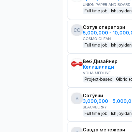
UNION PAPER AND BOARD
Full time job
Ish joyidan
Сотув оператори
CC
5,000,000 - 10,000
COSMO CLEAN
Full time job
Ish joyidan
Веб Дизайнер
Келишилади
VOHA MEDLINE
Project-based
Gibrid (
Сотўвчи
B
3,000,000 - 5,000,
BLACKBERRY
Full time job
Ish joyidan
Савдо менежери