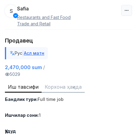
Safia
S
Restaurants and Fast Food
Ўзбекистон
Trade and Retail
Фильтр
Продавец
Сотув бўйича агент
|
Рус
Асл матн
TOP
6,000,000 - 8,000,000 sum
/
ASIAN
2,470,000 sum
/
Full time job
Ish joyidan
5029
Иш тавсифи
Корхона ҳақида
Дўкон сотувчиси
TOP
3,000,000 - 6,000,000 sum
/
Бандлик тури
:
Full time job
MONDO BEST
Full time job
Ish joyidan
Ишчилар сони
:
1
Сотув агенти
TOP
7,000,000 - 15,000,000 sum
/
Ҳудуд
VITAREX