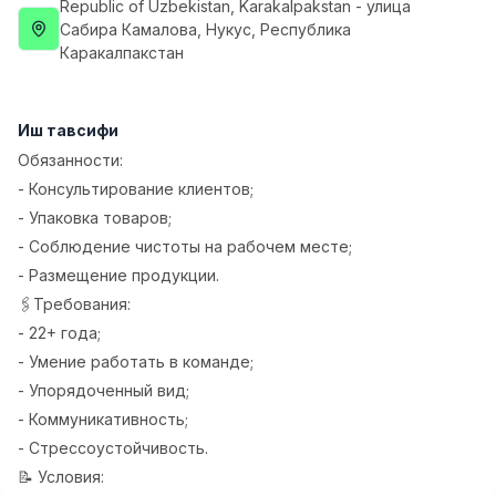
Republic of Uzbekistan
, Karakalpakstan
- улица
Side job
Ish joyidan
Сабира Камалова, Нукус, Республика
Каракалпакстан
Оператор Колл-маркази
TOP
3,000,000 - 8,000,000 sum
/
VITAREX
Иш тавсифи
Full time job
Ish joyidan
Обязанности:
- Консультирование клиентов;
Фаст фуд Ошпази
TOP
- Упаковка товаров;
2,600,000 - 5,000,000 sum
/
- Соблюдение чистоты на рабочем месте;
LES AILES
- Размещение продукции.
Full time job
Ish joyidan
🖇Требования:
- 22+ года;
Фармацевт
TOP
3,000,000 - 10,000,000 sum
/
- Умение работать в команде;
NAVBAHOR APTEKA
- Упорядоченный вид;
Full time job
Ish joyidan
- Коммуникативность;
- Стрессоустойчивость.
Сотув бўйича агент
Вакансиялар
Соҳалар
Корхоналар
Профил
TOP
📝 Условия:
Келишилади