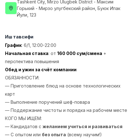
Tashkent City
, Mirzo Ulugbek District
- Максим
Full time job
Ish joyidan
Горький - Мирзо улугбекский район, Буюк Ипак
Йули, 123
Фаст фуд Ошпази
TOP
2,600,000 - 5,000,000 sum
/
LES AILES
Иш тавсифи
Full time job
Ish joyidan
График
: 6/1, 12:00-22:00
Начальная ставка
: от
160 000 сум/смена
+
Фармацевт
TOP
перспектива повышения
3,000,000 - 10,000,000 sum
/
Обед и ужин за счёт компании
NAVBAHOR APTEKA
ОБЯЗАННОСТИ:
Full time job
Ish joyidan
— Приготовление блюд на основе технологических
карт
Сотув бўйича агент
TOP
Келишилади
— Выполнение поручений шеф-повара
LION_ESTATE
— Поддержание чистоты и порядка на рабочем месте
Full time job
Ish joyidan
КОГО МЫ ИЩЕМ:
— Кандидатов с
желанием учиться и развиваться
Математика ўқитувчиси
Вакансиялар
Соҳалар
Корхоналар
Профил
Янги
— С опытом или
без опыта
(всему научим!)
3,000,000 - 14,000,000 sum
/