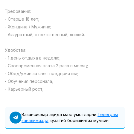
Full time job
Ish joyidan
Требования:
- Старше 18 лет;
Фаст фуд Ошпази
TOP
- Женщина / Мужчина;
2,600,000 - 5,000,000 sum
/
LES AILES
- Аккуратный, ответственный, ловкий.
Full time job
Ish joyidan
Удобства:
Фармацевт
TOP
- 1 день отдыха в неделю;
3,000,000 - 10,000,000 sum
/
- Своевременная плата 2 раза в месяц;
NAVBAHOR APTEKA
- Обед/ужин за счет предприятия;
Full time job
Ish joyidan
- Обучения персонала;
- Карьерный рост;
Сотув Оператори (Фақат қизлар!)
TOP
Келишилади
NAFF
Full time job
Ish joyidan
Вакансиялар ҳақида маълумотларни
Телеграм
каналимизда
кузатиб боришингиз мумкин.
Сотув бўйича агент
Вакансиялар
Соҳалар
Корхоналар
Профил
TOP
Келишилади