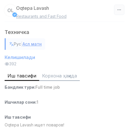
Oqtepa Lavash
OL
Restaurants and Fast Food
Ўзбекистон
Техничка
Фильтр
|
Рус
Асл матн
Омбор ёрдамчиси
TOP
4,280,000 sum
/
Келишилади
ASIAN
392
Full time job
Ish joyidan
Иш тавсифи
Корхона ҳақида
Етказиб бериш
TOP
Бандлик тури
:
Full time job
3,500,000 - 8,000,000 sum
/
ASIAN
Full time job
Ish joyidan
Ишчилар сони
:
1
Савдо бошлиғи
Иш тавсифи
TOP
6,000,000 - 15,000,000 sum
/
Oqtepa Lavash ищет поваров!
ASIAN