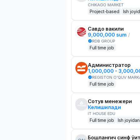
CHIKAGO MARKET
Project-based
Ish joyi
Савдо вакили
9,000,000 sum
/
RDB GROUP
Full time job
Администратор
1,000,000 - 3,000,
REGISTON O'QUV MARK
Full time job
Сотув менежери
Келишилади
IT HOUSE EDU
Full time job
Ish joyidan
Бошланғич синф ўқи