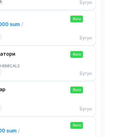
n
Бугун
Янги
,000 sum
/
Бугун
ратори
Янги
HEMICALS
Бугун
ар
Янги
Бугун
Янги
000 sum
/