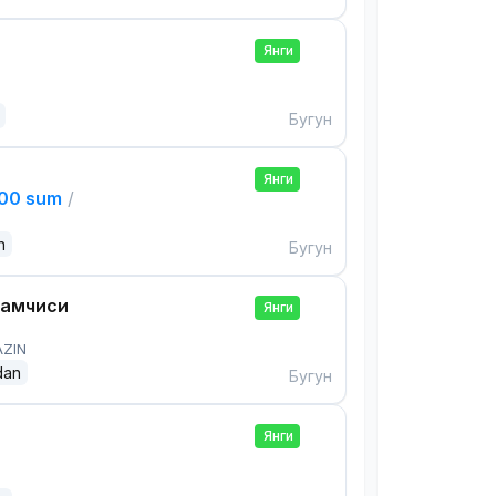
Янги
Бугун
Янги
000 sum
/
n
Бугун
дамчиси
Янги
AZIN
dan
Бугун
Янги