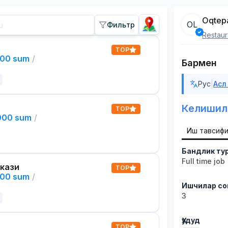
Oqtep
OL
Фильтр
Restaur
TOP
000 sum
/
Бармен
|
Рус
Асл
Келишил
TOP
,000 sum
/
Иш тавсиф
Бандлик ту
Full time job
кази
TOP
000 sum
/
Ишчилар со
3
Ҳудуд
TOP