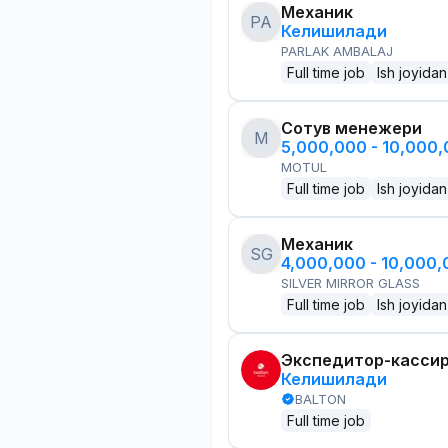
Механик
PA
Келишилади
PARLAK AMBALAJ
Full time job
Ish joyidan
Сотув менежери
M
5,000,000 - 10,000
MOTUL
Full time job
Ish joyidan
Механик
SG
4,000,000 - 10,000
SILVER MIRROR GLASS
Full time job
Ish joyidan
Экспедитор-касси
Келишилади
BALTON
Full time job