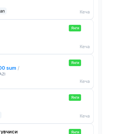
dan
Кеча
Янги
Кеча
Янги
000 sum
/
AZI
Кеча
Янги
Кеча
тувчиси
Янги