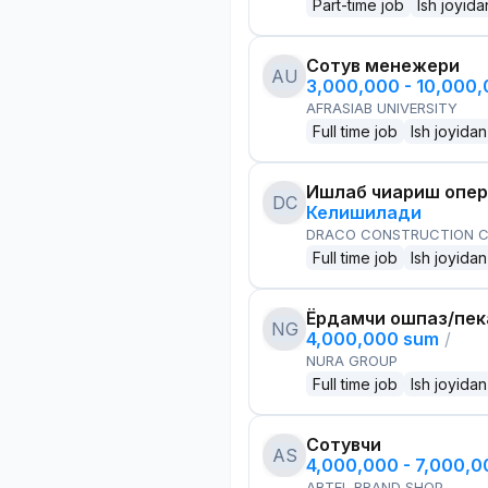
Part-time job
Ish joyida
Сотув менежери
AU
3,000,000 - 10,000
AFRASIAB UNIVERSITY
Full time job
Ish joyidan
Ишлаб чиқариш опе
DC
Келишилади
DRACO CONSTRUCTION C
Full time job
Ish joyidan
Ёрдамчи ошпаз/пек
NG
4,000,000 sum
/
NURA GROUP
Full time job
Ish joyidan
Сотувчи
AS
4,000,000 - 7,000,
ARTEL BRAND SHOP