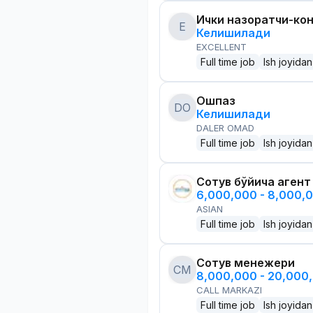
Ички назоратчи-ко
E
Келишилади
EXCELLENT
Full time job
Ish joyidan
Ошпаз
DO
Келишилади
DALER OMAD
Full time job
Ish joyidan
Сотув бўйича агент
6,000,000 - 8,000,
ASIAN
Full time job
Ish joyidan
Сотув менежери
CM
8,000,000 - 20,000
CALL MARKAZI
Full time job
Ish joyidan