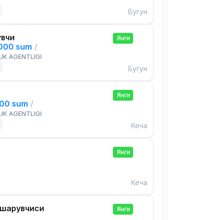
Бугун
увчи
Янги
,000 sum
/
IK AGENTLIGI
Бугун
Янги
000 sum
/
IK AGENTLIGI
Кеча
Янги
Кеча
ошқарувчиси
Янги