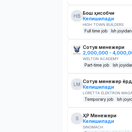
Бош ҳисобчи
HB
Келишилади
HIGH TOWN BUILDERS
Full time job
Ish joyidan
Сотув менежери
2,000,000 - 4,000,
WELTON ACADEMY
Part-time job
Ish joyida
Сотув менежер ёр
LM
Келишилади
LORETTA ELEKTRON MAG
Temporary job
Ish joyi
ҲР Менежери
S
Келишилади
SINOMACH