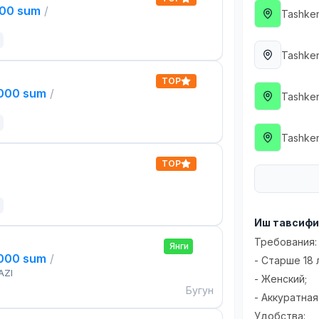
000 sum
/
Tashken
Tashken
TOP
,000 sum
/
Tashken
Tashken
TOP
Иш тавсиф
Требования:
Янги
,000 sum
/
- Старше 18 
AZI
- Женский;
Бугун
- Аккуратная
Удобства: