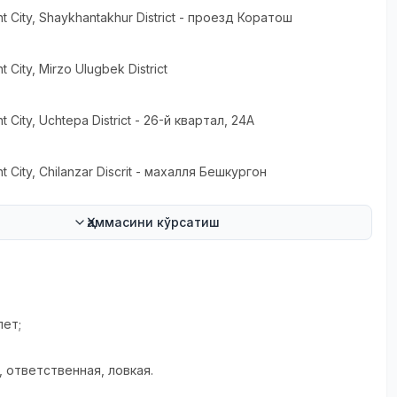
t City
, Shaykhantakhur District
- проезд Коратош
t City
, Mirzo Ulugbek District
t City
, Uchtepa District
- 26-й квартал, 24А
t City
, Chilanzar Discrit
- махалля Бешкургон
Ҳаммасини кўрсатиш
и
лет;
, ответственная, ловкая.