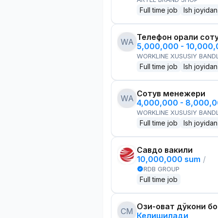
Full time job
Ish joyidan
Телефон орқали сот
WA
5,000,000 - 10,000
WORKLINE XUSUSIY BANDL
Full time job
Ish joyidan
Сотув менежери
WA
4,000,000 - 8,000,
WORKLINE XUSUSIY BANDL
Full time job
Ish joyidan
Савдо вакили
10,000,000 sum
/
RDB GROUP
Full time job
Озиқ-овқат дўкони б
CM
Келишилади