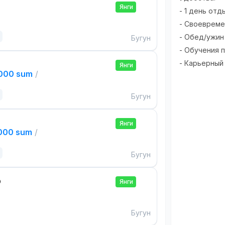
Янги
- 1 день отд
- Своевремен
- Обед/ужин
Бугун
- Обучения 
- Карьерный
Янги
,000 sum
/
Бугун
Янги
,000 sum
/
Бугун
р
Янги
Бугун