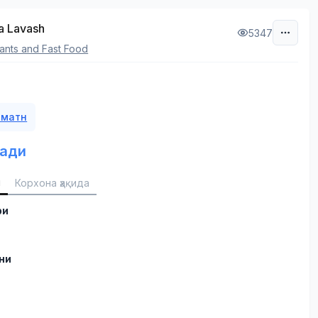
a Lavash
5347
ants and Fast Food
 матн
ади
и
Корхона ҳақида
ри
ни