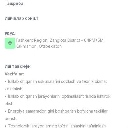
Тажриба
:
Full time job
Ish joyidan
Ишчилар сони
:
1
Фармацевт
TOP
3,000,000 - 10,000,000 sum
/
NAVBAHOR APTEKA
Ҳудуд
Full time job
Ish joyidan
Tashkent Region
, Zangiota District
- 64PM+5M
Kakhramon, Oʻzbekiston
Сотув Оператори (Фақат қизлар!)
TOP
Келишилади
NAFF
Иш тавсифи
Full time job
Ish joyidan
Vazifalar:
• Ishlab chiqarish uskunalarini sozlash va texnik xizmat
Сотув бўйича агент
TOP
ko‘rsatish.
Келишилади
• Ishlab chiqarish jarayonlarini optimallashtirishda ishtirok
LION_ESTATE
etish.
Full time job
Ish joyidan
• Energiya samaradorligini boshqarish bo‘yicha takliflar
berish.
СЕФР Инглиз Тили Ўқитувчиси
Вакансиялар
Соҳалар
Корхоналар
Профил
Янги
2,000,000 - 10,000,000 sum
/
• Texnologik jarayonlarning to‘g‘ri ishlashini ta’minlash.