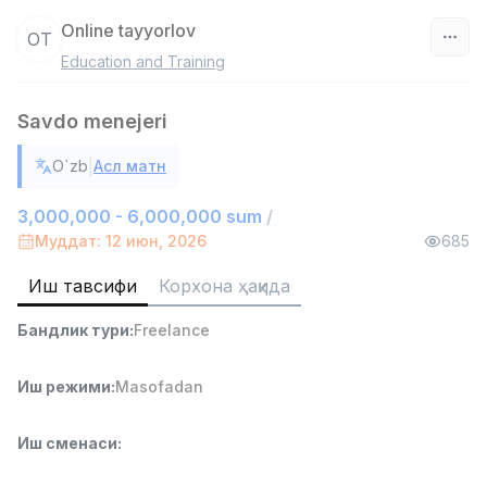
Online tayyorlov
OT
Education and Training
Ўзбекистон
Savdo menejeri
Фильтр
|
O`zb
Асл матн
Дўкон сотувчиси
TOP
3,000,000 - 6,000,000 sum
/
3,000,000 - 6,000,000 sum
/
MONDO BEST
Муддат: 12 июн, 2026
685
Full time job
Ish joyidan
Иш тавсифи
Корхона ҳақида
Сотув агенти
TOP
Бандлик тури
:
Freelance
7,000,000 - 15,000,000 sum
/
VITAREX
Side job
Ish joyidan
Иш режими
:
Masofadan
Оператор Колл-маркази
TOP
Иш сменаси
:
3,000,000 - 8,000,000 sum
/
VITAREX