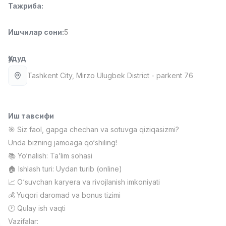
Тажриба
:
Full time job
Ish joyidan
Ишчилар сони
:
5
Фаст фуд Ошпази
TOP
2,600,000 - 5,000,000 sum
/
LES AILES
Ҳудуд
Full time job
Ish joyidan
Tashkent City
, Mirzo Ulugbek District
- parkent 76
Фармацевт
TOP
3,000,000 - 10,000,000 sum
/
NAVBAHOR APTEKA
Иш тавсифи
Full time job
Ish joyidan
🎯 Siz faol, gapga chechan va sotuvga qiziqasizmi?
Unda bizning jamoaga qo‘shiling!
Сотув бўйича агент
TOP
📚 Yo‘nalish: Ta’lim sohasi
Келишилади
🏠 Ishlash turi: Uydan turib (online)
LION_ESTATE
📈 O‘suvchan karyera va rivojlanish imkoniyati
Full time job
Ish joyidan
💰 Yuqori daromad va bonus tizimi
🕐 Qulay ish vaqti
Ўқитувчи IELTS
Вакансиялар
Соҳалар
Корхоналар
Профил
Янги
Vazifalar:
3,000,000 - 10,000,000 sum
/