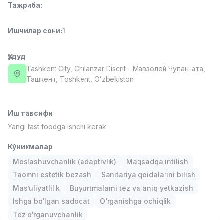
Тажриба
:
Full time job
Ish joyidan
Ишчилар сони
:
1
Фаст фуд Ошпази
TOP
2,600,000 - 5,000,000 sum
/
LES AILES
Ҳудуд
Full time job
Ish joyidan
Tashkent City
, Chilanzar Discrit
- Мавзолей Чупан-ата,
Ташкент, Тоshkent, Oʻzbekiston
Фармацевт
TOP
3,000,000 - 10,000,000 sum
/
NAVBAHOR APTEKA
Иш тавсифи
Full time job
Ish joyidan
Yangi fast foodga ishchi kerak
Кўникмалар
Сотув Оператори (Фақат қизлар!)
TOP
Келишилади
Moslashuvchanlik (adaptivlik)
Maqsadga intilish
NAFF
Taomni estetik bezash
Sanitariya qoidalarini bilish
Full time job
Ish joyidan
Mas’uliyatlilik
Buyurtmalarni tez va aniq yetkazish
Ishga bo‘lgan sadoqat
O‘rganishga ochiqlik
Сотув бўйича агент
Вакансиялар
Соҳалар
Корхоналар
Профил
TOP
Tez o‘rganuvchanlik
Келишилади