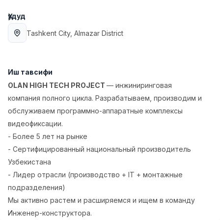
Full time job
Ish joyidan
Ҳудуд
Tashkent City
, Almazar District
Етказиб бериш
TOP
3,500,000 - 8,000,000 sum
/
ASIAN
Full time job
Ish joyidan
Иш тавсифи
OLAN HIGH TECH PROJECT
— инжиниринговая
Фармацевт
TOP
компания полного цикла. Разрабатываем, производим и
3,000,000 - 10,000,000 sum
/
обслуживаем программно-аппаратные комплексы
NAVBAHOR APTEKA
Full time job
Ish joyidan
видеофиксации.
- Более 5 лет на рынке
Сотув Оператори (Фақат қизлар!)
- Сертифицированный национальный производитель
TOP
Келишилади
Узбекистана
NAFF
- Лидер отрасли (производство + IT + монтажные
Full time job
Ish joyidan
подразделения)
Мы активно растем и расширяемся и ищем в команду
Сотув бўйича агент
Вакансиялар
Соҳалар
Корхоналар
Профил
TOP
Инженер-конструктора.
Келишилади