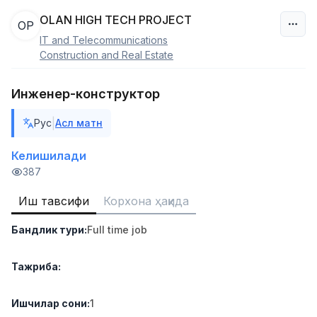
OLAN HIGH TECH PROJECT
OP
IT and Telecommunications
Ўзбекистон
Construction and Real Estate
Фильтр
Инженер-конструктор
Сотув агенти
|
Рус
Асл матн
TOP
7,000,000 - 15,000,000 sum
/
VITAREX
Келишилади
Side job
Ish joyidan
387
Иш тавсифи
Корхона ҳақида
Савдо бошлиғи
TOP
6,000,000 - 15,000,000 sum
/
Бандлик тури
:
Full time job
ASIAN
Full time job
Ish joyidan
Тажриба
:
Омбор ёрдамчиси
TOP
4,280,000 sum
/
Ишчилар сони
:
1
ASIAN