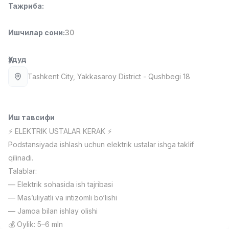
Тажриба
:
Full time job
Ish joyidan
Ишчилар сони
:
30
Фаст фуд Ошпази
TOP
2,600,000 - 5,000,000 sum
/
LES AILES
Ҳудуд
Full time job
Ish joyidan
Tashkent City
, Yakkasaroy District
- Qushbegi 18
Фармацевт
TOP
3,000,000 - 10,000,000 sum
/
NAVBAHOR APTEKA
Иш тавсифи
Full time job
Ish joyidan
⚡️ ELEKTRIK USTALAR KERAK ⚡️
Podstansiyada ishlash uchun elektrik ustalar ishga taklif
Сотув Оператори (Фақат қизлар!)
TOP
qilinadi.
Келишилади
Talablar:
NAFF
— Elektrik sohasida ish tajribasi
Full time job
Ish joyidan
— Mas’uliyatli va intizomli bo‘lishi
— Jamoa bilan ishlay olishi
Сотув бўйича агент
Вакансиялар
Соҳалар
Корхоналар
Профил
TOP
💰 Oylik: 5–6 mln
Келишилади