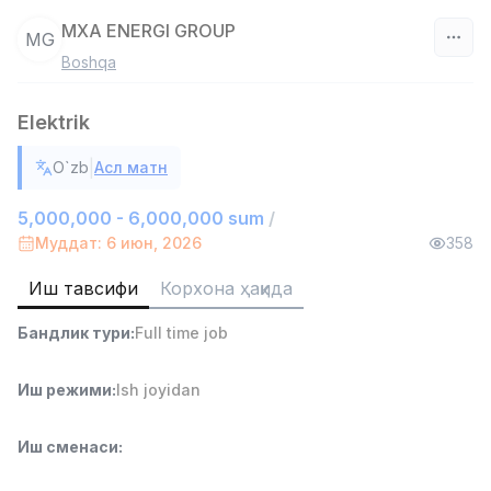
MXA ENERGI GROUP
MG
Boshqa
Ўзбекистон
Elektrik
Фильтр
|
O`zb
Асл матн
Савдо бошлиғи
TOP
6,000,000 - 15,000,000 sum
/
5,000,000 - 6,000,000 sum
/
ASIAN
Муддат: 6 июн, 2026
358
Full time job
Ish joyidan
Иш тавсифи
Корхона ҳақида
Омбор ёрдамчиси
TOP
Бандлик тури
:
Full time job
4,280,000 sum
/
ASIAN
Full time job
Ish joyidan
Иш режими
:
Ish joyidan
Дўкон сотувчиси
TOP
Иш сменаси
:
3,000,000 - 6,000,000 sum
/
MONDO BEST