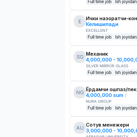
Full time job
Ish joyidan
Ички назоратчи-ко
E
Келишилади
EXCELLENT
Full time job
Ish joyidan
Механик
SG
4,000,000 - 10,000
SILVER MIRROR GLASS
Full time job
Ish joyidan
Ёрдамчи ошпаз/пек
NG
4,000,000 sum
/
NURA GROUP
Full time job
Ish joyidan
Сотув менежери
AU
3,000,000 - 10,000
AFRASIAB UNIVERSITY