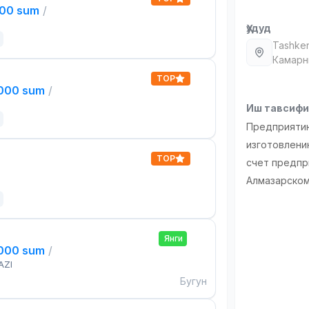
000 sum
/
Ҳудуд
Tashken
Камарн
TOP
,000 sum
/
Иш тавсиф
Предприяти
изготовлени
TOP
счет предпр
Алмазарском
Янги
,000 sum
/
AZI
Бугун