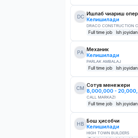
Ишлаб чиқариш опе
DC
Келишилади
DRACO CONSTRUCTION C
Full time job
Ish joyidan
Механик
PA
Келишилади
PARLAK AMBALAJ
Full time job
Ish joyidan
Сотув менежери
CM
8,000,000 - 20,000
CALL MARKAZI
Full time job
Ish joyidan
Бош ҳисобчи
HB
Келишилади
HIGH TOWN BUILDERS