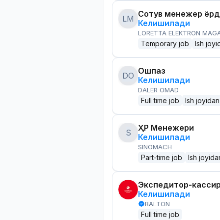
Сотув менежер ёр
LM
Келишилади
LORETTA ELEKTRON MAG
Temporary job
Ish joyi
Ошпаз
DO
Келишилади
DALER OMAD
Full time job
Ish joyidan
ҲР Менежери
S
Келишилади
SINOMACH
Part-time job
Ish joyida
Экспедитор-касси
Келишилади
BALTON
Full time job