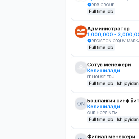
RDB GROUP
Full time job
Администратор
1,000,000 - 3,000,
REGISTON O'QUV MARK
Full time job
Сотув менежери
Келишилади
IT HOUSE EDU
Full time job
Ish joyidan
Бошланғич синф ўқи
ON
Келишилади
OUR HOPE NTM
Full time job
Ish joyidan
Филиал менежери