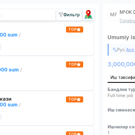
МЧЖ D
МF
Фильтр
Constru
TOP
000 sum
/
Umumiy is
|
Рус
Асл
3,000,00
TOP
,000 sum
/
Иш тавсиф
Бандлик ту
Full time job
кази
TOP
000 sum
/
Иш сменас
Ишчилар со
1
TOP