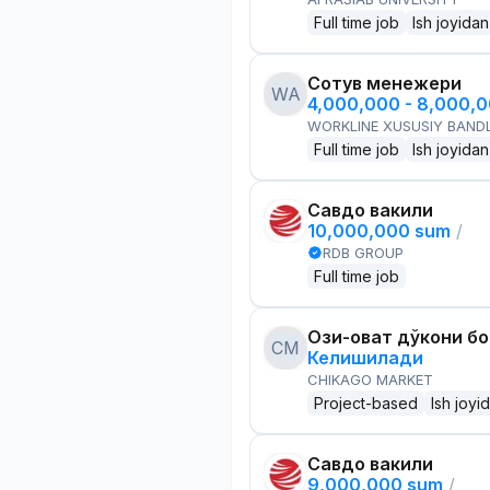
Full time job
Ish joyidan
Сотув менежери
WA
4,000,000 - 8,000,
WORKLINE XUSUSIY BANDL
Full time job
Ish joyidan
Савдо вакили
10,000,000 sum
/
RDB GROUP
Full time job
Озиқ-овқат дўкони б
CM
Келишилади
CHIKAGO MARKET
Project-based
Ish joyi
Савдо вакили
9,000,000 sum
/