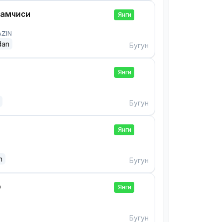
дамчиси
Янги
AZIN
dan
Бугун
Янги
Бугун
Янги
n
Бугун
р
Янги
Бугун