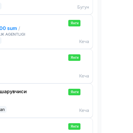
Бугун
Янги
000 sum
/
IK AGENTLIGI
Кеча
Янги
Кеча
ошқарувчиси
Янги
dan
Кеча
Янги