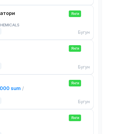
ратори
Янги
HEMICALS
Бугун
Янги
Бугун
Янги
,000 sum
/
Бугун
Янги