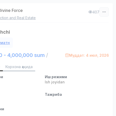
ivine Force
407
ction and Real Estate
hchi
 матн
0 - 4,000,000 sum
/
Муддат: 4 июл, 2026
и
Корхона ҳақида
ри
Иш режими
Ish joyidan
и
Тажриба
ни