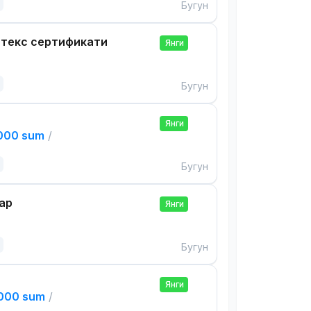
Бугун
нтекс сертификати
Янги
Бугун
Янги
,000 sum
/
Бугун
ар
Янги
Бугун
Янги
,000 sum
/