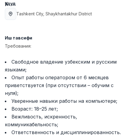
Ҳудуд
Full time job
Ish joyidan
Tashkent City
, Shaykhantakhur District
Фармацевт
TOP
3,000,000 - 10,000,000 sum
/
NAVBAHOR APTEKA
Иш тавсифи
Full time job
Ish joyidan
Требования:
Сотув Оператори (Фақат қизлар!)
TOP
Свободное владение узбекским и русским
Келишилади
NAFF
языками;
Full time job
Ish joyidan
Опыт работы оператором от 6 месяцев
приветствуется (при отсутствии – обучим с
Сотув бўйича агент
TOP
нуля);
Келишилади
Уверенные навыки работы на компьютере;
LION_ESTATE
Возраст: 18–25 лет;
Full time job
Ish joyidan
Вежливость, искренность,
коммуникабельность;
СЕФР Инглиз Тили Ўқитувчиси
Вакансиялар
Соҳалар
Корхоналар
Профил
Янги
Ответственность и дисциплинированность.
2,000,000 - 10,000,000 sum
/