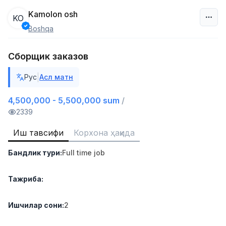
Kamolon osh
KO
Boshqa
Ўзбекистон
Сборщик заказов
Фильтр
|
Рус
Асл матн
Дўкон сотувчиси
TOP
3,000,000 - 6,000,000 sum
/
4,500,000 - 5,500,000 sum
/
MONDO BEST
2339
Full time job
Ish joyidan
Иш тавсифи
Корхона ҳақида
Сотув агенти
TOP
Бандлик тури
:
Full time job
7,000,000 - 15,000,000 sum
/
VITAREX
Side job
Ish joyidan
Тажриба
:
Оператор Колл-маркази
Ишчилар сони
:
2
TOP
3,000,000 - 8,000,000 sum
/
VITAREX