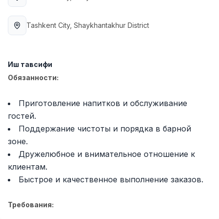
Full time job
Ish joyidan
Tashkent City
, Shaykhantakhur District
Фаст фуд Ошпази
TOP
2,600,000 - 5,000,000 sum
/
LES AILES
Иш тавсифи
Full time job
Ish joyidan
Обязанности:
Фармацевт
TOP
3,000,000 - 10,000,000 sum
/
Приготовление напитков и обслуживание
NAVBAHOR APTEKA
гостей.
Full time job
Ish joyidan
Поддержание чистоты и порядка в барной
зоне.
Сотув бўйича агент
TOP
Дружелюбное и внимательное отношение к
Келишилади
клиентам.
LION_ESTATE
Быстрое и качественное выполнение заказов.
Full time job
Ish joyidan
Требования:
Математика ўқитувчиси
Вакансиялар
Соҳалар
Корхоналар
Профил
Янги
3,000,000 - 14,000,000 sum
/