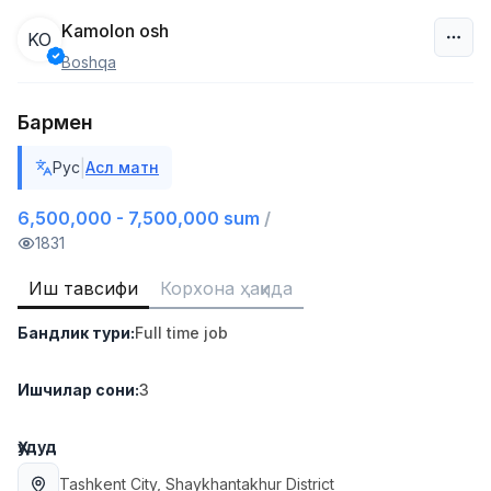
Kamolon osh
KO
Boshqa
Ўзбекистон
Бармен
Фильтр
|
Рус
Асл матн
Дўкон сотувчиси
TOP
3,000,000 - 6,000,000 sum
/
6,500,000 - 7,500,000 sum
/
MONDO BEST
1831
Full time job
Ish joyidan
Иш тавсифи
Корхона ҳақида
Сотув агенти
TOP
Бандлик тури
:
Full time job
7,000,000 - 15,000,000 sum
/
VITAREX
Side job
Ish joyidan
Ишчилар сони
:
3
Оператор Колл-маркази
TOP
Ҳудуд
3,000,000 - 8,000,000 sum
/
Tashkent City
, Shaykhantakhur District
VITAREX