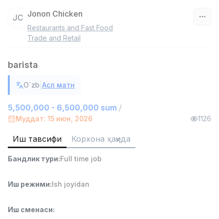
Jonon Chicken
JC
Restaurants and Fast Food
Ўзбекистон
Trade and Retail
Фильтр
barista
Савдо бошлиғи
|
O`zb
Асл матн
TOP
6,000,000 - 15,000,000 sum
/
ASIAN
5,500,000 - 6,500,000 sum
/
Full time job
Ish joyidan
Муддат: 15 июн, 2026
1126
Иш тавсифи
Корхона ҳақида
Омбор ёрдамчиси
TOP
4,280,000 sum
/
Бандлик тури
:
Full time job
ASIAN
Full time job
Ish joyidan
Иш режими
:
Ish joyidan
Етказиб бериш
TOP
3,500,000 - 8,000,000 sum
/
Иш сменаси
:
ASIAN