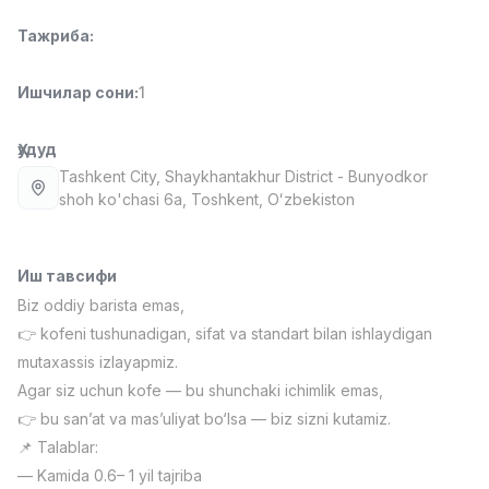
Full time job
Ish joyidan
Тажриба
:
Фаст фуд Ошпази
TOP
Ишчилар сони
:
1
2,600,000 - 5,000,000 sum
/
LES AILES
Full time job
Ish joyidan
Ҳудуд
Tashkent City
, Shaykhantakhur District
- Bunyodkor
shoh ko'chasi 6а, Тоshkent, Oʻzbekiston
Фармацевт
TOP
3,000,000 - 10,000,000 sum
/
NAVBAHOR APTEKA
Full time job
Ish joyidan
Иш тавсифи
Biz oddiy barista emas,
Сотув Оператори (Фақат қизлар!)
👉 kofeni tushunadigan, sifat va standart bilan ishlaydigan
TOP
Келишилади
mutaxassis izlayapmiz.
NAFF
Agar siz uchun kofe — bu shunchaki ichimlik emas,
Full time job
Ish joyidan
👉 bu san’at va mas’uliyat bo‘lsa — biz sizni kutamiz.
📌 Talablar:
Сотув бўйича агент
Вакансиялар
Соҳалар
Корхоналар
Профил
TOP
— Kamida 0.6– 1 yil tajriba
Келишилади