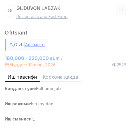
GIJDUVON LABZAK
GL
Restaurants and Fast Food
Ўзбекистон
Ofitsiant
Фильтр
|
O`zb
Асл матн
Омбор ёрдамчиси
TOP
4,280,000 sum
/
180,000 - 220,000 sum
/
ASIAN
Муддат: 18 июн, 2026
2528
Full time job
Ish joyidan
Иш тавсифи
Корхона ҳақида
Етказиб бериш
TOP
Бандлик тури
:
Full time job
3,500,000 - 8,000,000 sum
/
ASIAN
Full time job
Ish joyidan
Иш режими
:
Ish joyidan
Савдо бошлиғи
TOP
Иш сменаси
:
,
,
6,000,000 - 15,000,000 sum
/
ASIAN