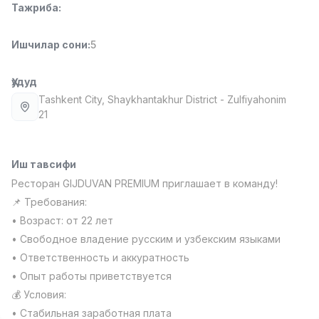
Тажриба
:
Full time job
Ish joyidan
Ишчилар сони
:
5
Фаст фуд Ошпази
TOP
2,600,000 - 5,000,000 sum
/
LES AILES
Ҳудуд
Full time job
Ish joyidan
Tashkent City
, Shaykhantakhur District
- Zulfiyahonim
21
Фармацевт
TOP
3,000,000 - 10,000,000 sum
/
NAVBAHOR APTEKA
Иш тавсифи
Full time job
Ish joyidan
Ресторан GIJDUVAN PREMIUM приглашает в команду!
📌 Требования:
Сотув Оператори (Фақат қизлар!)
TOP
• Возраст: от 22 лет
Келишилади
• Свободное владение русским и узбекским языками
NAFF
• Ответственность и аккуратность
Full time job
Ish joyidan
• Опыт работы приветствуется
💰 Условия:
Сотув бўйича агент
Вакансиялар
Соҳалар
Корхоналар
Профил
TOP
Келишилади
• Стабильная заработная плата