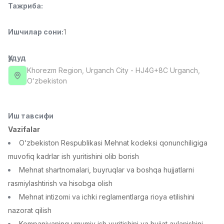
Тажриба
:
Full time job
Ish joyidan
Ишчилар сони
:
1
Сотув менежери
TOP
4,000,000 - 10,000,000 sum
/
PROFI MANY
Ҳудуд
Full time job
Ish joyidan
Khorezm Region
, Urganch City
- HJ4G+8C Urganch,
Oʻzbekiston
Фаст фуд Ошпази
TOP
2,600,000 - 5,000,000 sum
/
LES AILES
Иш тавсифи
Full time job
Ish joyidan
Vazifalar
O‘zbekiston Respublikasi Mehnat kodeksi qonunchiligiga
Фармацевт
TOP
muvofiq kadrlar ish yuritishini olib borish
3,000,000 - 10,000,000 sum
/
Mehnat shartnomalari, buyruqlar va boshqa hujjatlarni
NAVBAHOR APTEKA
Full time job
Ish joyidan
rasmiylashtirish va hisobga olish
Mehnat intizomi va ichki reglamentlarga rioya etilishini
Сотув бўйича агент
nazorat qilish
Вакансиялар
Соҳалар
Корхоналар
Профил
TOP
Келишилади
Kompaniyaning umumiy ish yuritishini va hujjat aylanishini