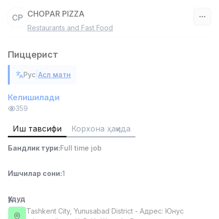
CHOPAR PIZZA
CP
Restaurants and Fast Food
Ўзбекистон
Пиццерист
Фильтр
|
Рус
Асл матн
Савдо бошлиғи
TOP
6,000,000 - 15,000,000 sum
/
Келишилади
ASIAN
359
Full time job
Ish joyidan
Иш тавсифи
Корхона ҳақида
Омбор ёрдамчиси
TOP
Бандлик тури
:
Full time job
4,280,000 sum
/
ASIAN
Full time job
Ish joyidan
Ишчилар сони
:
1
Етказиб бериш
Ҳудуд
TOP
3,500,000 - 8,000,000 sum
/
Tashkent City
, Yunusabad District
- Адрес: Юнус
ASIAN