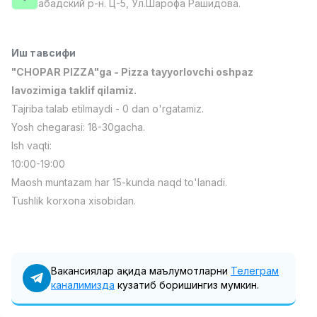
абадский р-н. Ц-5, Ул.Шарофа Рашидова.
Full time job
Ish joyidan
Фармацевт
Иш тавсифи
TOP
3,000,000 - 10,000,000 sum
/
"CHOPAR PIZZA"ga - Pizza tayyorlovchi oshpaz
NAVBAHOR APTEKA
lavozimiga taklif qilamiz.
Full time job
Ish joyidan
Tajriba talab etilmaydi - 0 dan o'rgatamiz.
Yosh chegarasi: 18-30gacha.
Сотув Оператори (Фақат қизлар!)
TOP
Ish vaqti:
Келишилади
NAFF
10:00-19:00
Full time job
Ish joyidan
Maosh muntazam har 15-kunda naqd to'lanadi.
Tushlik korxona xisobidan.
Сотув бўйича агент
TOP
Келишилади
LION_ESTATE
Full time job
Ish joyidan
Вакансиялар ҳақида маълумотларни
Телеграм
каналимизда
кузатиб боришингиз мумкин.
СЕФР Инглиз Тили Ўқитувчиси
Вакансиялар
Соҳалар
Корхоналар
Профил
Янги
2,000,000 - 10,000,000 sum
/