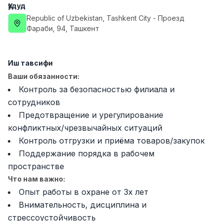
Ҳудуд
Full time job
Ish joyidan
Republic of Uzbekistan
, Tashkent City
- Проезд
Фараби, 94, Ташкент
Фаст фуд Ошпази
TOP
2,600,000 - 5,000,000 sum
/
LES AILES
Иш тавсифи
Full time job
Ish joyidan
Ваши обязанности:
Контроль за безопасностью филиала и
Фармацевт
TOP
сотрудников
3,000,000 - 10,000,000 sum
/
NAVBAHOR APTEKA
Предотвращение и урегулирование
Full time job
Ish joyidan
конфликтных/чрезвычайных ситуаций
Контроль отгрузки и приёма товаров/закупок
Сотув бўйича агент
TOP
Поддержание порядка в рабочем
Келишилади
пространстве
LION_ESTATE
Что нам важно:
Full time job
Ish joyidan
Опыт работы в охране от 3х лет
Внимательность, дисциплина и
Ўқитувчи IELTS
Вакансиялар
Соҳалар
Корхоналар
Профил
Янги
стрессоустойчивость
3,000,000 - 10,000,000 sum
/