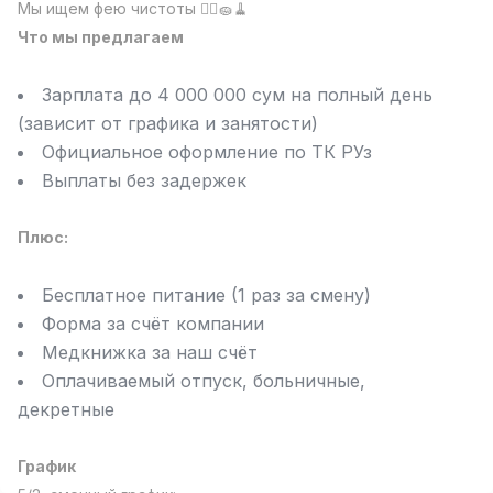
Мы ищем фею чистоты 🧚‍♀️🧽🧹
Full time job
Ish joyidan
Что мы предлагаем
Фармацевт
TOP
Зарплата до 4 000 000 сум на полный день
3,000,000 - 10,000,000 sum
/
(зависит от графика и занятости)
NAVBAHOR APTEKA
Full time job
Ish joyidan
Официальное оформление по ТК РУз
Выплаты без задержек
Сотув Оператори (Фақат қизлар!)
TOP
Келишилади
Плюс:
NAFF
Full time job
Ish joyidan
Бесплатное питание (1 раз за смену)
Форма за счёт компании
Сотув бўйича агент
TOP
Медкнижка за наш счёт
Келишилади
LION_ESTATE
Оплачиваемый отпуск, больничные,
Full time job
Ish joyidan
декретные
Умумӣ Инглиз Тили Ўқитувчиси
Вакансиялар
Соҳалар
Корхоналар
Профил
Янги
График
2,000,000 - 8,000,000 sum
/