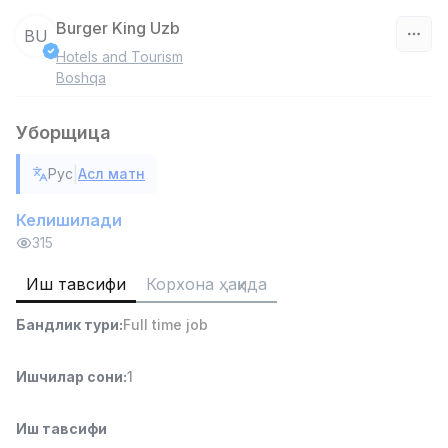
Burger King Uzb
BU
Hotels and Tourism
Ўзбекистон
Boshqa
Фильтр
Уборщица
Савдо бошлиғи
|
Рус
Асл матн
TOP
6,000,000 - 15,000,000 sum
/
ASIAN
Келишилади
Full time job
Ish joyidan
315
Иш тавсифи
Корхона ҳақида
Омбор ёрдамчиси
TOP
4,280,000 sum
/
Бандлик тури
:
Full time job
ASIAN
Full time job
Ish joyidan
Ишчилар сони
:
1
Етказиб бериш
TOP
3,500,000 - 8,000,000 sum
/
Иш тавсифи
ASIAN