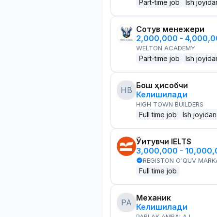
Part-time job
Ish joyida
Сотув менежери
2,000,000 - 4,000,
WELTON ACADEMY
Part-time job
Ish joyida
Бош ҳисобчи
HB
Келишилади
HIGH TOWN BUILDERS
Full time job
Ish joyidan
Ўқитувчи IELTS
3,000,000 - 10,000
REGISTON O'QUV MARK
Full time job
Механик
PA
Келишилади
PARLAK AMBALAJ