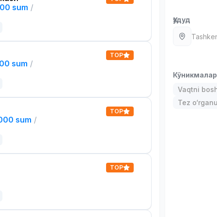
000 sum
/
Ҳудуд
Tashken
TOP
000 sum
/
Кўникмала
Vaqtni bos
Tez o‘rgan
TOP
,000 sum
/
TOP