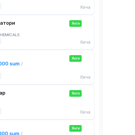
Кеча
ратори
Янги
HEMICALS
Кеча
Янги
,000 sum
/
Кеча
ар
Янги
Кеча
Янги
,000 sum
/