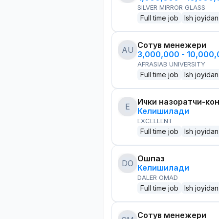
SILVER MIRROR GLASS
Full time job
Ish joyidan
Сотув менежери
AU
3,000,000 - 10,000
AFRASIAB UNIVERSITY
Full time job
Ish joyidan
Ички назоратчи-ко
E
Келишилади
EXCELLENT
Full time job
Ish joyidan
Ошпаз
DO
Келишилади
DALER OMAD
Full time job
Ish joyidan
Сотув менежери