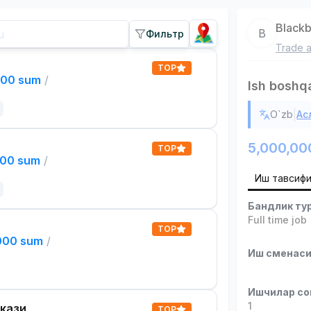
Blackb
B
Фильтр
Trade a
TOP
000 sum
/
Ish boshq
|
O`zb
Ас
5,000,00
TOP
000 sum
/
Иш тавсиф
Бандлик ту
Full time job
TOP
,000 sum
/
Иш сменас
Ишчилар со
1
кази
TOP