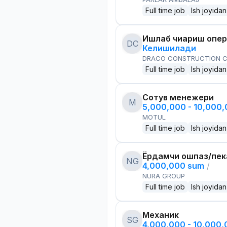
Full time job
Ish joyidan
Ишлаб чиқариш опе
DC
Келишилади
DRACO CONSTRUCTION C
Full time job
Ish joyidan
Сотув менежери
M
5,000,000 - 10,000
MOTUL
Full time job
Ish joyidan
Ёрдамчи ошпаз/пек
NG
4,000,000 sum
/
NURA GROUP
Full time job
Ish joyidan
Механик
SG
4,000,000 - 10,000