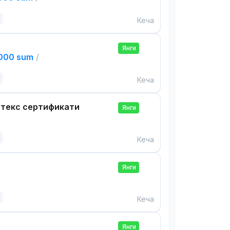
Кеча
Янги
,000 sum
/
Кеча
нтекс сертификати
Янги
Кеча
Янги
Кеча
Янги