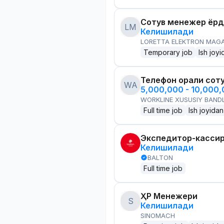
Сотув менежер ёр
LM
Келишилади
LORETTA ELEKTRON MAG
Temporary job
Ish joyi
Телефон орқали сот
WA
5,000,000 - 10,000
WORKLINE XUSUSIY BANDL
Full time job
Ish joyidan
Экспедитор-касси
Келишилади
BALTON
Full time job
ҲР Менежери
S
Келишилади
SINOMACH