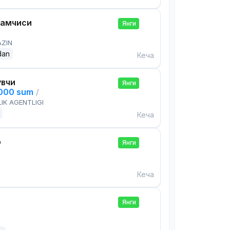
дамчиси
Янги
AZIN
dan
Кеча
увчи
Янги
,000 sum
/
IK AGENTLIGI
Кеча
р
Янги
Кеча
Янги