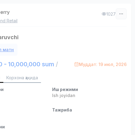
erry
1027
nd Retail
aruvchi
л матн
0 - 10,000,000 sum
/
Муддат: 19 июл, 2026
и
Корхона ҳақида
ри
Иш режими
Ish joyidan
и
Тажриба
ни