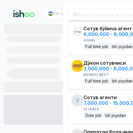
Ўзб
Сотув бўйича агент
6,000,000 - 8,000,
ASIAN
Full time job
Ish joyidan
Дўкон сотувчиси
3,000,000 - 6,000,
MONDO BEST
Full time job
Ish joyidan
Сотув агенти
V
7,000,000 - 15,000
VITAREX
Side job
Ish joyidan
Оператор Колл-мар