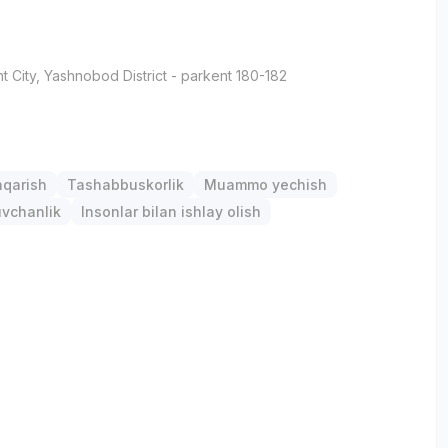
t City
, Yashnobod District
- parkent 180-182
р
hqarish
Tashabbuskorlik
Muammo yechish
uvchanlik
Insonlar bilan ishlay olish