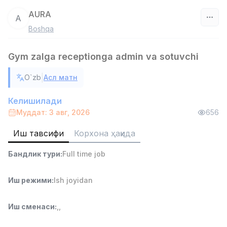
AURA
A
Boshqa
Ўзбекистон
Gym zalga receptionga admin va sotuvchi
Фильтр
|
O`zb
Асл матн
Дўкон сотувчиси
TOP
3,000,000 - 6,000,000 sum
/
Келишилади
MONDO BEST
Муддат: 3 авг, 2026
656
Full time job
Ish joyidan
Иш тавсифи
Корхона ҳақида
Сотув агенти
TOP
Бандлик тури
:
Full time job
7,000,000 - 15,000,000 sum
/
VITAREX
Side job
Ish joyidan
Иш режими
:
Ish joyidan
Оператор Колл-маркази
TOP
Иш сменаси
:
,
,
3,000,000 - 8,000,000 sum
/
VITAREX