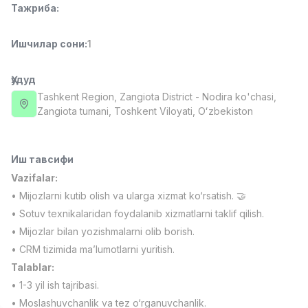
Тажриба
:
Full time job
Ish joyidan
Ишчилар сони
:
1
Сотув менежери
TOP
4,000,000 - 10,000,000 sum
/
PROFI MANY
Ҳудуд
Full time job
Ish joyidan
Tashkent Region
, Zangiota District
- Nodira ko'chasi,
Zangiota tumani, Toshkent Viloyati, Oʻzbekiston
Фаст фуд Ошпази
TOP
2,600,000 - 5,000,000 sum
/
LES AILES
Иш тавсифи
Full time job
Ish joyidan
Vazifalar:
• Mijozlarni kutib olish va ularga xizmat ko‘rsatish. 🤝
Фармацевт
TOP
• Sotuv texnikalaridan foydalanib xizmatlarni taklif qilish.
3,000,000 - 10,000,000 sum
/
• Mijozlar bilan yozishmalarni olib borish.
NAVBAHOR APTEKA
• CRM tizimida ma’lumotlarni yuritish.
Full time job
Ish joyidan
Talablar:
• 1-3 yil ish tajribasi.
Сотув бўйича агент
Вакансиялар
Соҳалар
Корхоналар
Профил
TOP
Келишилади
• Moslashuvchanlik va tez o‘rganuvchanlik.