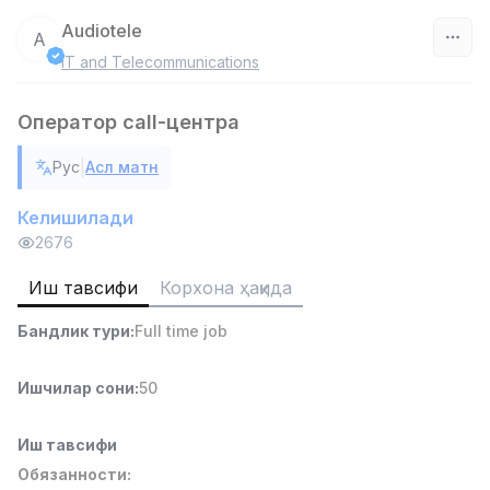
Audiotele
A
IT and Telecommunications
Ўзбекистон
Оператор call-центра
Фильтр
|
Рус
Асл матн
Савдо бошлиғи
TOP
6,000,000 - 15,000,000 sum
/
Келишилади
ASIAN
2676
Full time job
Ish joyidan
Иш тавсифи
Корхона ҳақида
Омбор ёрдамчиси
TOP
Бандлик тури
:
Full time job
4,280,000 sum
/
ASIAN
Full time job
Ish joyidan
Ишчилар сони
:
50
Етказиб бериш
TOP
Иш тавсифи
3,500,000 - 8,000,000 sum
/
Обязанности:
ASIAN