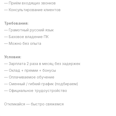
— Приём входящих звонков
Full time job
Ish joyidan
— Консультирование клиентов
Фаст фуд Ошпази
TOP
Требования:
2,600,000 - 5,000,000 sum
/
LES AILES
— Грамотный русский язык
Full time job
Ish joyidan
— Базовое владение ПК
— Можно без опыта
Фармацевт
TOP
3,000,000 - 10,000,000 sum
/
Условия:
NAVBAHOR APTEKA
— Зарплата 2 раза в месяц без задержек
Full time job
Ish joyidan
— Оклад + премии + бонусы
— Оплачиваемое обучение
Сотув Оператори (Фақат қизлар!)
TOP
Келишилади
— Сменный / гибкий график (подбираем)
NAFF
— Официальное трудоустройство
Full time job
Ish joyidan
Откликайся — быстро свяжемся
Сотув бўйича агент
Вакансиялар
Соҳалар
Корхоналар
Профил
TOP
Келишилади