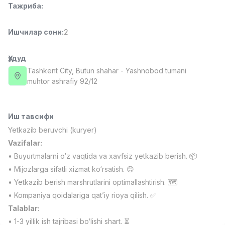
Тажриба
:
Full time job
Ish joyidan
Ишчилар сони
:
2
Фармацевт
TOP
3,000,000 - 10,000,000 sum
/
NAVBAHOR APTEKA
Ҳудуд
Full time job
Ish joyidan
Tashkent City
, Butun shahar
- Yashnobod tumani
muhtor ashrafiy 92/12
Сотув Оператори (Фақат қизлар!)
TOP
Келишилади
NAFF
Иш тавсифи
Full time job
Ish joyidan
Yetkazib beruvchi (kuryer)
Vazifalar:
Сотув бўйича агент
TOP
• Buyurtmalarni o‘z vaqtida va xavfsiz yetkazib berish. 📦
Келишилади
• Mijozlarga sifatli xizmat ko‘rsatish. 😊
LION_ESTATE
• Yetkazib berish marshrutlarini optimallashtirish. 🗺️
Full time job
Ish joyidan
• Kompaniya qoidalariga qat’iy rioya qilish. ✅
Talablar:
СЕФР Инглиз Тили Ўқитувчиси
Вакансиялар
Соҳалар
Корхоналар
Профил
Янги
2,000,000 - 10,000,000 sum
/
• 1-3 yillik ish tajribasi bo‘lishi shart. ⏳