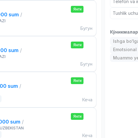
Telefon va i
Янги
Tushlik uch
000 sum
/
AZI
Бугун
Кўникмала
Ishga bo‘l
Янги
Emotsional 
000 sum
/
AZI
Muammo ye
Бугун
Янги
000 sum
/
Кеча
Янги
,000 sum
/
 UZBEKISTAN
Кеча