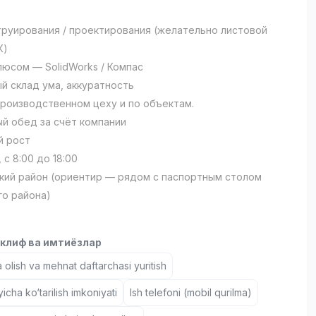
труирования / проектирования (желательно листовой
К)
люсом — SolidWorks / Компас
й склад ума, аккуратность
производственном цеху и по объектам.
ый обед за счёт компании
й рост
, с 8:00 до 18:00
кий район (ориентир — рядом с паспортным столом
о района)
клиф ва имтиёзлар
 olish va mehnat daftarchasi yuritish
icha ko‘tarilish imkoniyati
Ish telefoni (mobil qurilma)