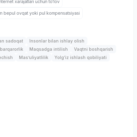
nternet xarajatlari uchun to‘lov
un bepul ovqat yoki pul kompensatsiyasi
р
gan sadoqat
Insonlar bilan ishlay olish
barqarorlik
Maqsadga intilish
Vaqtni boshqarish
chish
Mas’uliyatlilik
Yolg‘iz ishlash qobiliyati