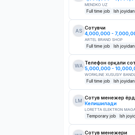
MENDKO UZ
Full time job
Ish joyidan
Сотувчи
AS
4,000,000 - 7,000,
ARTEL BRAND SHOP
Full time job
Ish joyidan
Телефон орқали со
WA
5,000,000 - 10,000
WORKLINE XUSUSIY BANDL
Full time job
Ish joyidan
Сотув менежер ёр
LM
Келишилади
LORETTA ELEKTRON MAG
Temporary job
Ish joyi
Сотув менежери