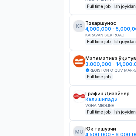
Full time job
Ish joyidan
Товаршунос
KR
4,000,000 - 5,000,
KARAVAN SILK ROAD
Full time job
Ish joyidan
Математика ўқитув
3,000,000 - 14,000
REGISTON O'QUV MARK
Full time job
График Дизайнер
Келишилади
VOHA MEDLINE
Full time job
Ish joyidan
Юк ташувчи
MU
4,500,000 - 6,000,