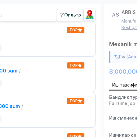
ARBIS
AS
Фильтр
Manufac
Boshqa
TOP
Mexanik 
|
Рус
Асл
TOP
000 sum
/
8,000,00
Иш тавсиф
Бандлик ту
TOP
Full time job
,000 sum
/
Иш сменас
Ишчилар со
TOP