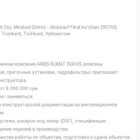
t City
, Mirabad District
- Abdurauf Fitrat ko'chasi 295709,
 Тоshkent, Toshkent, Узбекистан
и
енная компания ARBIS KLIMAT SERVIS (клапаны
я, приточные установки, гидрофильтры) приглашает
нструктора.
 от 8 000 000 сум
ит заниматься:
а конструкторской документации на вентиляционное
ие
ертежи, раскрои под лазер (DXF), спецификации
ение изделий в производстве.
чества работы по объектам, подготовка и сдача объектов.