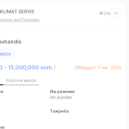
 KLIMAT SERVIS
238
turing and Factories
muhandis
 матн
0 - 15,000,000 sum
/
Муддат: 7 авг, 2026
и
Корхона ҳақида
ри
Иш режими
Ish joyidan
и
Тажриба
ни