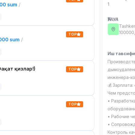
000 sum
/
1
Ҳудуд
Tashken
100000,
TOP
,000 sum
/
Иш тавсиф
Производств
ақат қизлар!)
TOP
дымоудалени
инженера-ко
💰 Зарплата:
Чем предсто
• Разработк
TOP
оборудован
• Рабочие ч
• Сопровожд
Контроль ка