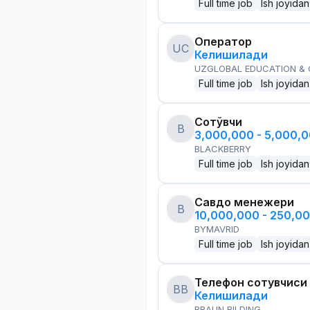
Full time job
Ish joyidan
Оператор
UC
Келишилади
UZGLOBAL EDUCATION &
Full time job
Ish joyidan
Сотўвчи
B
3,000,000 - 5,000,
BLACKBERRY
Full time job
Ish joyidan
Савдо менежери
B
10,000,000 - 250,0
BYMAVRID
Full time job
Ish joyidan
Телефон сотувчиси
BB
Келишилади
BRAUN BILDING