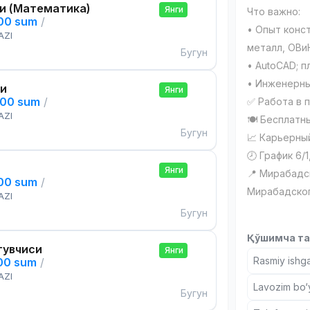
и (Математика)
Янги
Что важно:
000 sum
/
• Опыт конс
AZI
металл, ОВи
Бугун
• AutoCAD; п
• Инженерны
си
Янги
000 sum
/
✅ Работа в 
AZI
🍽 Бесплатн
Бугун
📈 Карьерны
🕗 График 6/1
Янги
📍 Мирабадс
000 sum
/
Мирабадског
AZI
Бугун
Қўшимча та
тувчиси
Янги
Rasmiy ishga
000 sum
/
AZI
Lavozim bo‘y
Бугун