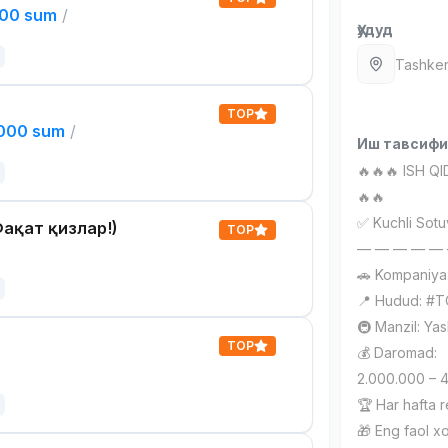
000 sum
/
Ҳудуд
Tashken
TOP
,000 sum
/
Иш тавсиф
🔥🔥🔥 ISH Q
🔥🔥
✅ Kuchli Sotuv
ақат қизлар!)
TOP
— — — — —
🚗 Kompaniya
📍 Hudud: #
🚇 Manzil: Ya
TOP
💰 Daromad:
2.000.000 – 
🏆 Har hafta 
🎁 Eng faol x