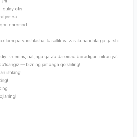
ishi
 qulay ofis
hil jamoa
uqori daromad
axtlarni parvarishlasha, kasallik va zarakunandalarga qarshi
ddiy ish emas, natijaga qarab daromad beradigan imkoniyat
bo‘lsangiz — bizning jamoaga qo‘shiling!
lan ishlang!
ting!
ping!
ojlaning!