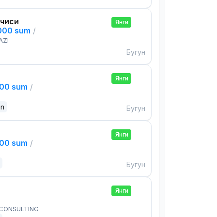
чиси
Янги
,000 sum
/
AZI
Бугун
Янги
000 sum
/
an
Бугун
Янги
000 sum
/
Бугун
Янги
 CONSULTING