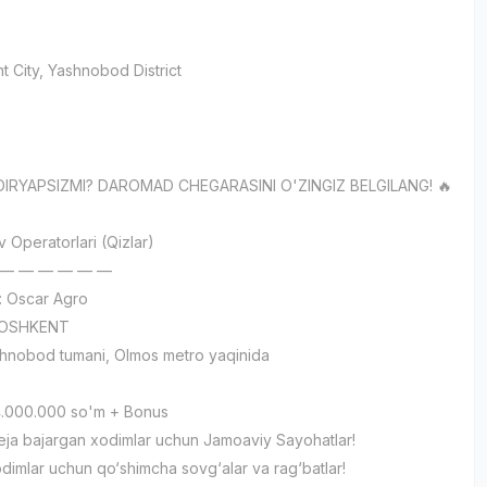
t City
, Yashnobod District
и
IDIRYAPSIZMI? DAROMAD CHEGARASINI O'ZINGIZ BELGILANG! 🔥
 Operatorlari (Qizlar)
 — — — — — —
: Oscar Agro
TOSHKENT
shnobod tumani, Olmos metro yaqinida
4.000.000 so'm + Bonus
reja bajargan xodimlar uchun Jamoaviy Sayohatlar!
odimlar uchun qo‘shimcha sovg‘alar va rag‘batlar!