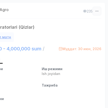
 Agro
235
atorlari (Qizlar)
л матн
0 - 4,000,000 sum
/
Муддат: 30 июн, 2026
и
ри
Иш режими
Ish joyidan
и
Тажриба
ни