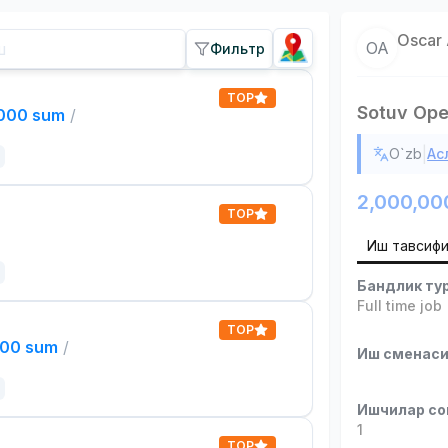
Oscar
OA
Фильтр
TOP
Sotuv Oper
,000 sum
/
|
O`zb
Ас
2,000,00
TOP
Иш тавсиф
Бандлик ту
Full time job
TOP
000 sum
/
Иш сменас
Ишчилар со
1
TOP