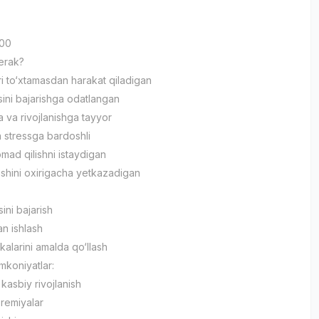
:00
kerak?
 to‘xtamasdan harakat qiladigan
ini bajarishga odatlangan
 va rivojlanishga tayyor
a stressga bardoshli
mad qilishni istaydigan
shini oxirigacha yetkazadigan
ini bajarish
an ishlash
kalarini amalda qo‘llash
mkoniyatlar:
kasbiy rivojlanish
remiyalar