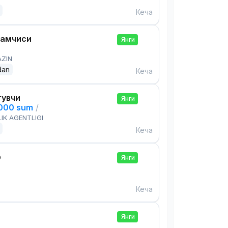
Кеча
дамчиси
Янги
AZIN
dan
Кеча
тувчи
Янги
,000 sum
/
IK AGENTLIGI
Кеча
р
Янги
Кеча
Янги