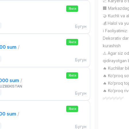
📈 Karyera o‘s
🏢 Markazdagi
Янги
🤝 Kuchli va a
💰 Halol va y
Бугун
ℹ️ Faoliyatimiz:
Dekorativ dar
Янги
kurashish
000 sum
/
⚠️ Agar siz o
Бугун
qidirayotgan 
🔥 Kuchlilar bi
Янги
🔥 Ko‘proq so
,000 sum
/
🔥 Ko‘proq to
 UZBEKISTAN
🔥 Ko‘proq riv
Бугун
✅✅✅✅✅✅
Янги
000 sum
/
Бугун