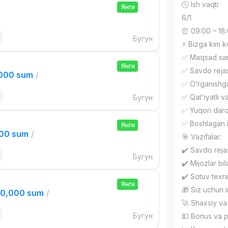
🕔 Ish vaqti:
Янги
6/1
⏰ 09:00 – 18
Бугун
⚡️ Bizga kim 
✅ Maqsad sari
Янги
✅ Savdo rejas
,000 sum
/
✅ O‘rganishga
✅ Qat'iyatli v
Бугун
✅ Yuqori daro
✅ Boshlagan i
Янги
000 sum
/
🎯 Vazifalar:
✔️ Savdo rejas
Бугун
✔️ Mijozlar bil
✔️ Sotuv texni
Янги
🎁 Siz uchun i
00,000 sum
/
🚀 Shaxsiy va 
Бугун
💵 Bonus va p