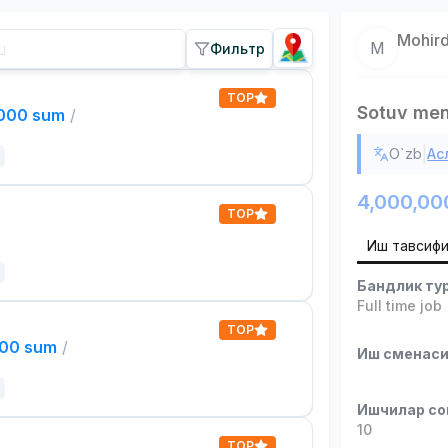
Mohir
M
Фильтр
TOP
Sotuv men
,000 sum
/
|
O`zb
Ас
4,000,00
TOP
Иш тавсиф
Бандлик ту
Full time job
TOP
000 sum
/
Иш сменас
Ишчилар со
10
TOP