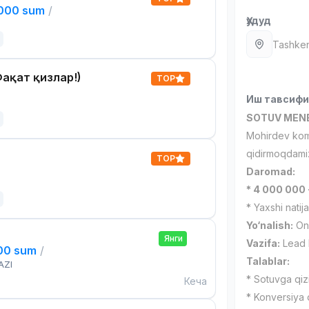
,000 sum
/
Ҳудуд
Tashken
ақат қизлар!)
TOP
Иш тавсиф
SOTUV MENE
Mohirdev komp
qidirmoqdami
TOP
Daromad:
* 4 000 000
* Yaxshi nati
Yo‘nalish:
Onl
Янги
Vazifa:
Lead b
000 sum
/
Talablar:
AZI
* Sotuvga qiz
Кеча
* Konversiya q