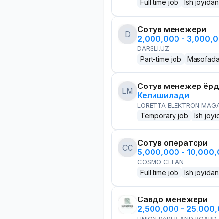
Full time job
Ish joyidan
Сотув менежери
D
2,000,000 - 3,000,
DARSLI.UZ
Part-time job
Masofad
Сотув менежер ёр
LM
Келишилади
LORETTA ELEKTRON MAG
Temporary job
Ish joyi
Сотув оператори
CC
5,000,000 - 10,000
COSMO CLEAN
Full time job
Ish joyidan
Савдо менежери
2,500,000 - 25,000
UNION PAPER AND BOARD