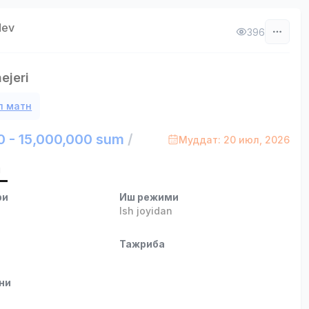
dev
396
ejeri
л матн
0 - 15,000,000 sum
/
Муддат: 20 июл, 2026
и
ри
Иш режими
Ish joyidan
и
Тажриба
ни