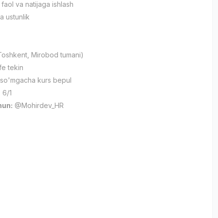
faol va natijaga ishlash
sa ustunlik
(Toshkent, Mirobod tumani)
e tekin
 so'mgacha kurs bepul
 6/1
hun:
@Mohirdev_HR