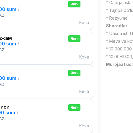
* Gapga usta, 
Янги
000 sum
/
* Tajriba bo‘l
AZI
* Rezyume
Кеча
Sharoitlar:
* Ofisda ish 
ажам
Янги
* Meva va kof
000 sum
/
* 10 000 000
AZI
* 10:00–19:00,
Кеча
Murojaat uc
Янги
000 sum
/
AZI
Кеча
чиси
Янги
00 sum
/
AZI
Кеча