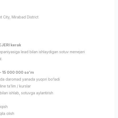
t City
, Mirabad District
и
JERI kerak
aniyasiga lead bilan ishlaydigan sotuv menejeri
z.
 - 15 000 000 soʻm
jada daromad yanada yuqori bo‘ladi
ine ta’lim / kurslar
ilan ishlab, sotuvga aylantirish
iqish
ila olish