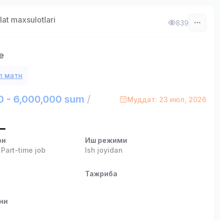
at maxsulotlari
839
e
л матн
0 - 6,000,000 sum
/
Муддат: 23 июл, 2026
и
ри
Иш режими
,
Part-time job
Ish joyidan
и
Тажриба
ни