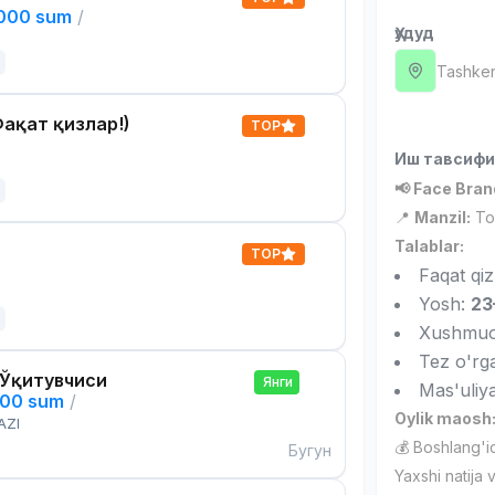
,000 sum
/
Ҳудуд
Tashken
ақат қизлар!)
TOP
Иш тавсиф
📢 Face Brand
📍
Manzil:
Tos
Talablar:
TOP
Faqat qiz
Yosh:
23
Xushmuom
Tez o'rg
 Ўқитувчиси
Янги
Mas'uliya
000 sum
/
Oylik maosh
AZI
💰 Boshlang'
Бугун
Yaxshi natija