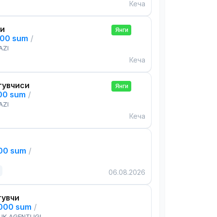
Кеча
си
Янги
000 sum
/
AZI
Кеча
тувчиси
Янги
000 sum
/
AZI
Кеча
000 sum
/
06.08.2026
тувчи
,000 sum
/
IK AGENTLIGI