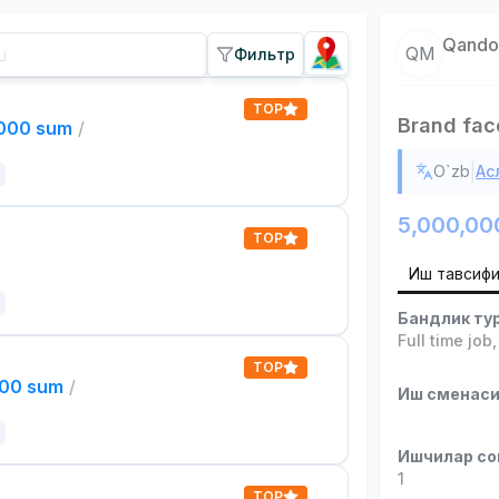
Qandol
QM
Фильтр
TOP
Brand fac
,000 sum
/
|
O`zb
Ас
5,000,00
TOP
Иш тавсиф
Бандлик ту
Full time job
TOP
000 sum
/
Иш сменас
Ишчилар со
1
TOP