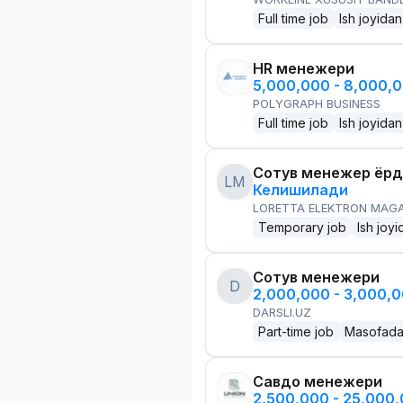
Full time job
Ish joyidan
HR менежери
5,000,000 - 8,000,
POLYGRAPH BUSINESS
Full time job
Ish joyidan
Сотув менежер ёр
LM
Келишилади
LORETTA ELEKTRON MAG
Temporary job
Ish joyi
Сотув менежери
D
2,000,000 - 3,000,
DARSLI.UZ
Part-time job
Masofad
Савдо менежери
2,500,000 - 25,000