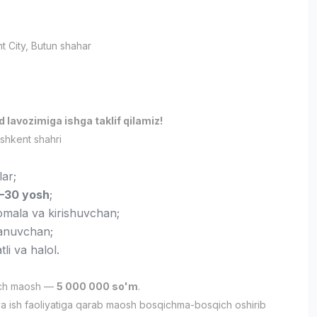
t City
, Butun shahar
и
 lavozimiga ishga taklif qilamiz!
hkent shahri
lar;
–30 yosh
;
ala va kirishuvchan;
anuvchan;
tli va halol.
:
ich maosh —
5 000 000 so'm
.
 va ish faoliyatiga qarab maosh bosqichma-bosqich oshirib