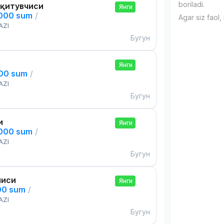
boriladi.
Ўқитувчиси
Янги
,000 sum
/
Agar siz faol,
AZI
Бугун
Янги
000 sum
/
AZI
Бугун
и
Янги
,000 sum
/
AZI
Бугун
чиси
Янги
00 sum
/
AZI
Бугун