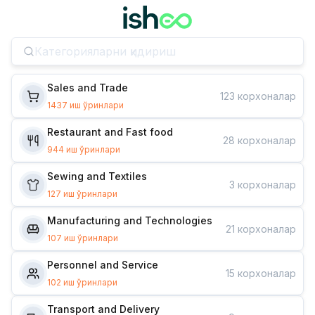
Sales and Trade
123
корхоналар
1437
иш ўринлари
Restaurant and Fast food
28
корхоналар
944
иш ўринлари
Sewing and Textiles
3
корхоналар
127
иш ўринлари
Manufacturing and Technologies
21
корхоналар
107
иш ўринлари
Personnel and Service
15
корхоналар
102
иш ўринлари
Transport and Delivery