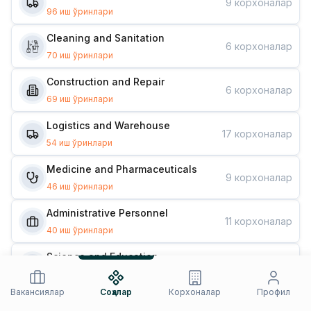
9
корхоналар
96
иш ўринлари
Cleaning and Sanitation
6
корхоналар
70
иш ўринлари
Construction and Repair
6
корхоналар
69
иш ўринлари
Logistics and Warehouse
17
корхоналар
54
иш ўринлари
Medicine and Pharmaceuticals
9
корхоналар
46
иш ўринлари
Administrative Personnel
11
корхоналар
40
иш ўринлари
Science and Education
16
корхоналар
37
иш ўринлари
Вакансиялар
Соҳалар
Корхоналар
Профил
Design and Marketing
11
корхоналар