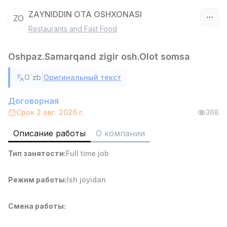
ZAYNIDDIN OTA OSHXONASI
ZO
Restaurants and Fast Food
Узбекистан
Oshpaz.Samarqand zigir osh.Olot somsa
Фильтр
|
O`zb
Оригинальный текст
Агент по продажам
TOP
6,000,000 - 8,000,000 sum
/
Договорная
ASIAN
Срок 2 авг. 2026 г.
368
Full time job
Ish joyidan
Описание работы
О компании
Продавец-консультант
TOP
Тип занятости
:
Full time job
3,000,000 - 6,000,000 sum
/
MONDO BEST
Full time job
Ish joyidan
Режим работы
:
Ish joyidan
Агент по продажам
TOP
Смена работы
:
7,000,000 - 15,000,000 sum
/
VITAREX