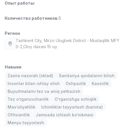
Опыт работы
:
Side job
Ish joyidan
Количество работников
:
5
Оператор колл-центра
TOP
3,000,000 - 8,000,000 sum
/
VITAREX
Регион
Full time job
Ish joyidan
Tashkent City
, Mirzo Ulugbek District
- Mustaqillik MFY
S-2,Oloy daxasi 15-uy
Повар фастфуда
TOP
2,600,000 - 5,000,000 sum
/
LES AILES
Навыки
Full time job
Ish joyidan
Zaxira nazorati (sklad)
Sanitariya qoidalarini bilish
Insonlar bilan ishlay olish
Oshpazlik
Kassirlik
Фармацевт
TOP
Buyurtmalarni tez va aniq yetkazish
3,000,000 - 10,000,000 sum
/
Tez o‘rganuvchanlik
O‘rganishga ochiqlik
NAVBAHOR APTEKA
Full time job
Ish joyidan
Mas’uliyatlilik
Ichimliklar tayyorlash (barista)
Ofitsiantlik
Jamoada ishlash ko‘nikmasi
Агент по продажам
Вакансии
Категории
Компании
Профиль
TOP
Menyu tayyorlash
Договорная