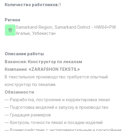
Количество работников
:
1
Full time job
Ish joyidan
Регион
Повар фастфуда
TOP
2,600,000 - 5,000,000 sum
/
Samarkand Region
, Samarkand District
- HW64+PW
LES AILES
Агалык, Узбекистан
Full time job
Ish joyidan
Описание работы
Фармацевт
TOP
3,000,000 - 10,000,000 sum
/
Вакансия: Конструктор по лекалам
NAVBAHOR APTEKA
Компания
:
«ZARAFSHON TEKSTIL»
Full time job
Ish joyidan
В текстильное производство требуется опытный
конструктор по лекалам.
Оператор по продажам (Только для
TOP
Обязанности
:
девушек!)
— Разработка, построение и корректировка лекал
Договорная
NAFF
— Подготовка моделей к запуску в производство
Full time job
Ish joyidan
— Градация размеров
— Контроль точности лекал и посадки изделий
Вакансии
Категории
Компании
Профиль
Агент по продажам
TOP
— Взаимодействие с экспериментальным и раскройным