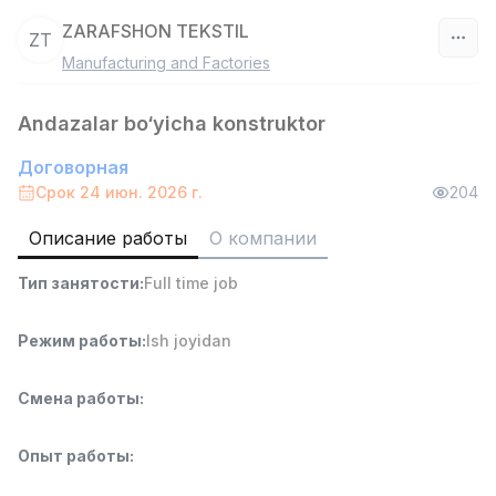
ZARAFSHON TEKSTIL
ZT
Manufacturing and Factories
Узбекистан
Andazalar bo‘yicha konstruktor
Фильтр
Договорная
Работник склада
Срок 24 июн. 2026 г.
204
TOP
4,280,000 sum
/
ASIAN
Описание работы
О компании
Full time job
Ish joyidan
Тип занятости
:
Full time job
Руководитель отдела продаж
TOP
6,000,000 - 15,000,000 sum
/
Режим работы
:
Ish joyidan
ASIAN
Full time job
Ish joyidan
Смена работы
:
Продавец-консультант
TOP
Опыт работы
:
3,000,000 - 6,000,000 sum
/
MONDO BEST