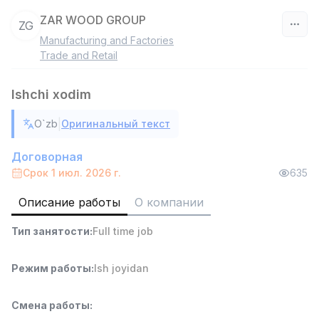
ZAR WOOD GROUP
ZG
Manufacturing and Factories
Узбекистан
Trade and Retail
Фильтр
Ishchi xodim
Продавец-консультант
|
O`zb
Оригинальный текст
TOP
3,000,000 - 6,000,000 sum
/
MONDO BEST
Договорная
Full time job
Ish joyidan
Срок 1 июл. 2026 г.
635
Описание работы
О компании
Агент по продажам
TOP
7,000,000 - 15,000,000 sum
/
Тип занятости
:
Full time job
VITAREX
Side job
Ish joyidan
Режим работы
:
Ish joyidan
Оператор колл-центра
TOP
3,000,000 - 8,000,000 sum
/
Смена работы
:
VITAREX