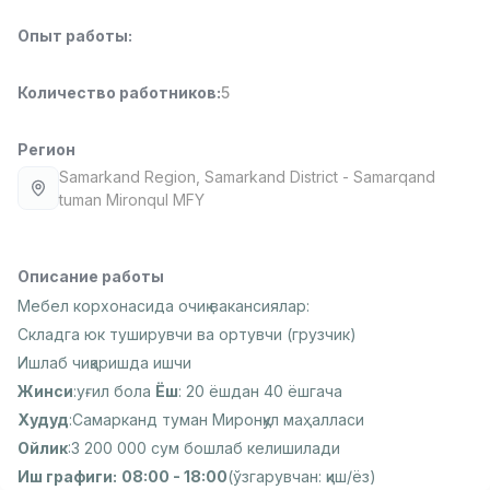
Full time job
Ish joyidan
Опыт работы
:
Повар фастфуда
TOP
Количество работников
:
5
2,600,000 - 5,000,000 sum
/
LES AILES
Full time job
Ish joyidan
Регион
Samarkand Region
, Samarkand District
- Samarqand
tuman Mironqul MFY
Фармацевт
TOP
3,000,000 - 10,000,000 sum
/
NAVBAHOR APTEKA
Full time job
Ish joyidan
Описание работы
Мебел корхонасида очиқ вакансиялар:
Агент по продажам
Складга юк туширувчи ва ортувчи (грузчик)
TOP
Договорная
Ишлаб чиқаришда ишчи
LION_ESTATE
Жинси
:уғил бола
Ёш
: 20 ёшдан 40 ёшгача
Full time job
Ish joyidan
Худуд
:Самарканд туман Миронқул маҳалласи
Ойлик
:3 200 000 сум бошлаб келишилади
Преподаватель IELTS
Вакансии
Категории
Компании
Профиль
Новая
Иш графиги:
08:00 - 18:00
(ўзгарувчан: қиш/ёз)
3,000,000 - 10,000,000 sum
/