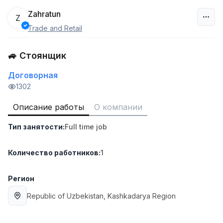
Zahratun
Z
Trade and Retail
Узбекистан
🚙 Стоянщик
Фильтр
Договорная
Продавец-консультант
1302
TOP
3,000,000 - 6,000,000 sum
/
MONDO BEST
Описание работы
О компании
Full time job
Ish joyidan
Тип занятости
:
Full time job
Агент по продажам
TOP
Количество работников
:
1
7,000,000 - 15,000,000 sum
/
VITAREX
Side job
Ish joyidan
Регион
Republic of Uzbekistan
, Kashkadarya Region
Оператор колл-центра
TOP
3,000,000 - 8,000,000 sum
/
VITAREX