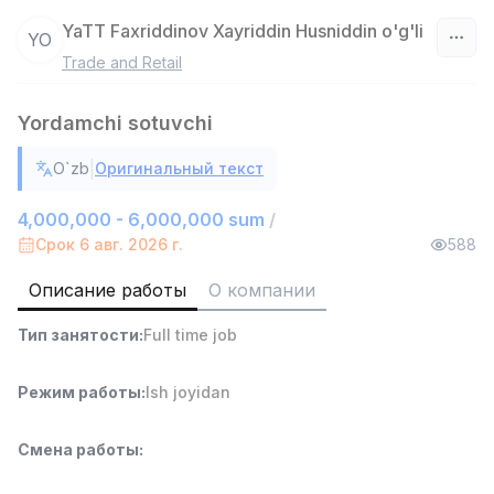
YaTT Faxriddinov Xayriddin Husniddin o'g'li
YO
Trade and Retail
Узбекистан
Yordamchi sotuvchi
Фильтр
|
O`zb
Оригинальный текст
Продавец-консультант
TOP
3,000,000 - 6,000,000 sum
/
4,000,000 - 6,000,000 sum
/
MONDO BEST
Срок 6 авг. 2026 г.
588
Full time job
Ish joyidan
Описание работы
О компании
Агент по продажам
TOP
Тип занятости
:
Full time job
7,000,000 - 15,000,000 sum
/
VITAREX
Side job
Ish joyidan
Режим работы
:
Ish joyidan
Оператор колл-центра
TOP
Смена работы
:
3,000,000 - 8,000,000 sum
/
VITAREX