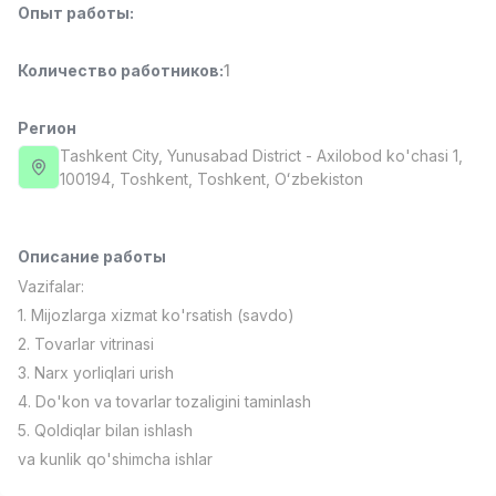
Опыт работы
:
Full time job
Ish joyidan
Количество работников
:
1
Повар фастфуда
TOP
2,600,000 - 5,000,000 sum
/
LES AILES
Регион
Full time job
Ish joyidan
Tashkent City
, Yunusabad District
- Axilobod ko'chasi 1,
100194, Тоshkent, Toshkent, Oʻzbekiston
Фармацевт
TOP
3,000,000 - 10,000,000 sum
/
NAVBAHOR APTEKA
Описание работы
Full time job
Ish joyidan
Vazifalar:
1. Mijozlarga xizmat ko'rsatish (savdo)
Агент по продажам
TOP
2. Tovarlar vitrinasi
Договорная
3. Narx yorliqlari urish
LION_ESTATE
4. Do'kon va tovarlar tozaligini taminlash
Full time job
Ish joyidan
5. Qoldiqlar bilan ishlash
va kunlik qo'shimcha ishlar
Преподаватель IELTS
Вакансии
Категории
Компании
Профиль
Новая
3,000,000 - 10,000,000 sum
/