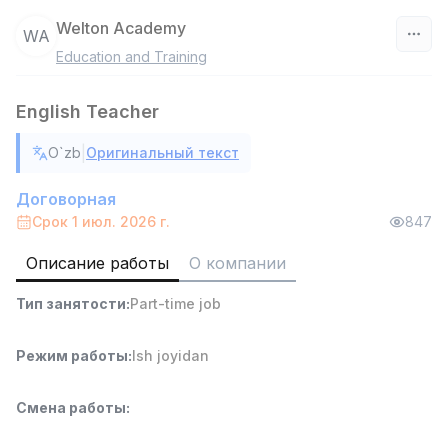
Welton Academy
WA
Education and Training
Узбекистан
English Teacher
Фильтр
|
O`zb
Оригинальный текст
Агент по продажам
TOP
7,000,000 - 15,000,000 sum
/
Договорная
VITAREX
Срок 1 июл. 2026 г.
847
Side job
Ish joyidan
Описание работы
О компании
Руководитель отдела продаж
TOP
Тип занятости
:
Part-time job
6,000,000 - 15,000,000 sum
/
ASIAN
Full time job
Ish joyidan
Режим работы
:
Ish joyidan
Работник склада
TOP
Смена работы
:
4,280,000 sum
/
ASIAN