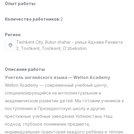
Опыт работы
:
Full time job
Ish joyidan
Количество работников
:
2
Доставка
TOP
3,500,000 - 8,000,000 sum
/
ASIAN
Регион
Full time job
Ish joyidan
Tashkent City
, Butun shahar
- улица Адхама Рахмата
2, Тоshkent, Toshkent, Oʻzbekiston
Фармацевт
TOP
3,000,000 - 10,000,000 sum
/
NAVBAHOR APTEKA
Описание работы
Full time job
Ish joyidan
Учитель английского языка — Welton Academy
Welton Academy — современный учебный центр,
Оператор по продажам (Только для
TOP
специализирующийся на интеллектуальном и
девушек!)
академическом развитии детей. Мы готовим учеников к
Договорная
поступлению в Президентскую школу и другие
NAFF
Full time job
Ish joyidan
престижные учебные заведения Узбекистана. Наш
подход: глубокое понимание предмета,
Вакансии
Категории
Компании
Профиль
Агент по продажам
индивидуальная траектория каждого ребёнка и тёплая,
TOP