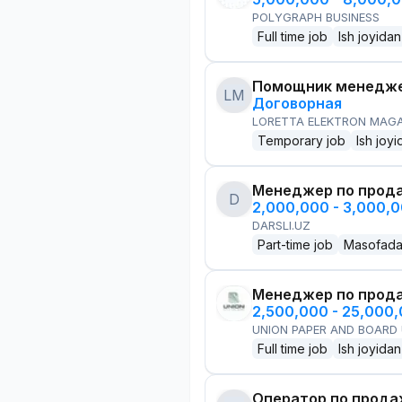
POLYGRAPH BUSINESS
Full time job
Ish joyidan
Помощник менедже
LM
Договорная
LORETTA ELEKTRON MAG
Temporary job
Ish joyi
Менеджер по прод
D
2,000,000 - 3,000,
DARSLI.UZ
Part-time job
Masofad
Менеджер по прод
2,500,000 - 25,000
UNION PAPER AND BOARD
Full time job
Ish joyidan
Оператор по прод