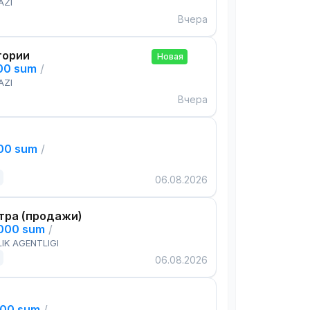
AZI
Вчера
тории
Новая
000 sum
/
AZI
Вчера
000 sum
/
06.08.2026
тра (продажи)
,000 sum
/
IK AGENTLIGI
06.08.2026
000 sum
/