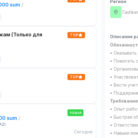
Регион
,000 sum
/
Tashken
жам (Только для
TOP
Описание р
Обязанност
• Оказывать
• Помогать 
• Организов
• Участвоват
TOP
• Вести уче
• Поддержив
Требования
• Опыт работ
Новая
• Быстрая о
000 sum
/
AZI
• Ответстве
Сегодня
• Навыки ко