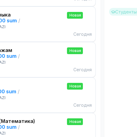
Студенты 
зыка
Новая
000 sum
/
AZI
Сегодня
ажам
Новая
000 sum
/
AZI
Сегодня
Новая
000 sum
/
AZI
Сегодня
(Математика)
Новая
000 sum
/
AZI