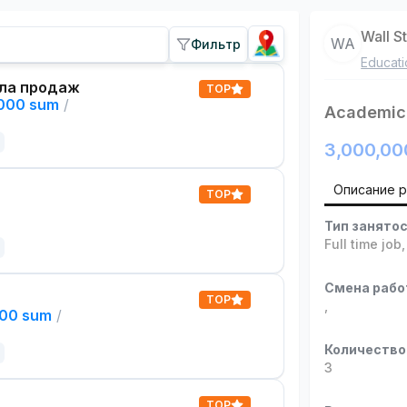
Wall S
WA
Фильтр
Educati
ла продаж
TOP
,000 sum
/
Academic
3,000,00
Описание 
TOP
Тип занято
Full time job
Смена раб
TOP
,
000 sum
/
Количество
3
TOP