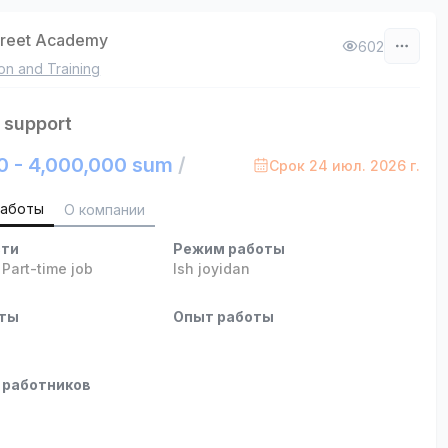
treet Academy
602
on and Training
 support
0 - 4,000,000 sum
/
Срок 24 июл. 2026 г.
работы
О компании
сти
Режим работы
,
Part-time job
Ish joyidan
оты
Опыт работы
 работников