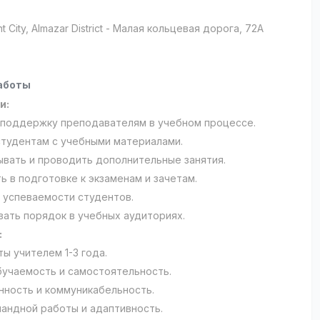
t City
, Almazar District
- Малая кольцевая дорога, 72А
аботы
и:
 поддержку преподавателям в учебном процессе.
студентам с учебными материалами.
ывать и проводить дополнительные занятия.
ь в подготовке к экзаменам и зачетам.
т успеваемости студентов.
ать порядок в учебных аудиториях.
:
ы учителем 1-3 года.
бучаемость и самостоятельность.
нность и коммуникабельность.
мандной работы и адаптивность.