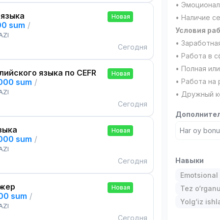
• Эмоционал
 языка
Новая
• Наличие се
00 sum
/
Условия ра
AZI
• Заработная
Сегодня
• Работа в с
• Полная или
лийского языка по CEFR
Новая
,000 sum
/
• Работа на
AZI
• Дружный к
Сегодня
Дополнител
зыка
Har oy bonus
Новая
,000 sum
/
AZI
Навыки
Сегодня
Emotsional 
жер
Новая
Tez o‘rgan
000 sum
/
Yolg‘iz ishl
AZI
Сегодня