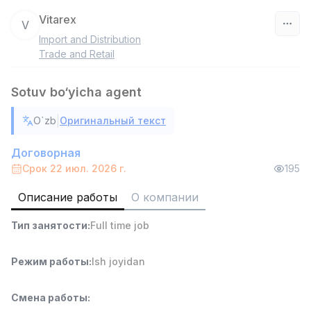
Vitarex
V
Import and Distribution
Узбекистан
Trade and Retail
Фильтр
Sotuv bo‘yicha agent
Продавец-консультант
|
O`zb
Оригинальный текст
TOP
3,000,000 - 6,000,000 sum
/
MONDO BEST
Договорная
Full time job
Ish joyidan
Срок 22 июл. 2026 г.
195
Описание работы
О компании
Агент по продажам
TOP
7,000,000 - 15,000,000 sum
/
Тип занятости
:
Full time job
VITAREX
Side job
Ish joyidan
Режим работы
:
Ish joyidan
Оператор колл-центра
TOP
3,000,000 - 8,000,000 sum
/
Смена работы
:
VITAREX