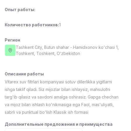
Full time job
Ish joyidan
Опыт работы
:
Повар фастфуда
TOP
Количество работников
:
1
2,600,000 - 5,000,000 sum
/
LES AILES
Full time job
Ish joyidan
Регион
Tashkent City
, Butun shahar
- Hamidxonov ko'chasi 1,
Тоshkent, Toshkent, Oʻzbekiston
Фармацевт
TOP
3,000,000 - 10,000,000 sum
/
NAVBAHOR APTEKA
Full time job
Ish joyidan
Описание работы
Vitarex suv filtrlari kompaniyasi sotuv dillerlikka yigitlarni
Агент по продажам
ishga taklif qiladi. Siz mijozlar bilan ishlaysiz, mahsulotni
TOP
Договорная
targ'ib qilasiz va savdoni amalga oshirasiz. Gapga chechan
LION_ESTATE
va mijoz bilan ishlash ko'nikmasiga ega Faol, mas'uliyatli,
Full time job
Ish joyidan
sabrli va punktual bo'lish Klassik ish formasi
Продавец
Вакансии
Категории
Компании
Профиль
Новая
Дополнительные предложения и преимущества
4,000,000 - 7,000,000 sum
/