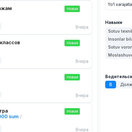
Yo‘l xarajatl
ажам
Новая
Навыки
Вчера
Sotuv texni
Insonlar bil
 классов
Новая
Sotuv voro
Moslashuvch
Вчера
Водительск
Новая
B
Долж
Вчера
тра
Новая
,000 sum
/
Вчера