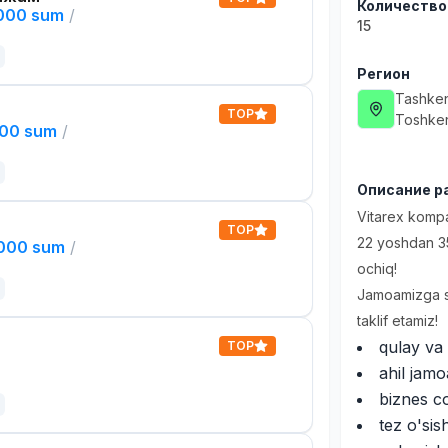
Количество
,000 sum
/
15
Регион
Tashken
TOP
Toshken
000 sum
/
Описание р
Vitarex kompa
TOP
22 yoshdan 35
,000 sum
/
ochiq!
Jamoamizga so
taklif etamiz!
qulay va 
TOP
ahil jamo
biznes c
tez o'sis