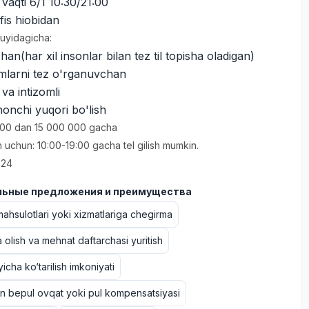
 vaqti 6/1 10:30/21:00
fis hiobidan
quyidagicha:
han(har xil insonlar bilan tez til topisha oladigan)
imlarni tez o'rganuvchan
va intizomli
honchi yuqori bo'lish
000 dan 15 000 000 gacha
h uchun: 10:00-19:00 gacha tel gilish mumkin.
 24
ьные предложения и преимущества
hsulotlari yoki xizmatlariga chegirma
 olish va mehnat daftarchasi yuritish
icha ko‘tarilish imkoniyati
un bepul ovqat yoki pul kompensatsiyasi