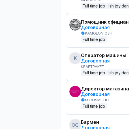
Full time job
Ish joyidan
Помощник официант
Договорная
KAMOLON OSH
Full time job
Оператор машины
K
Договорная
KRAFTPAKET
Full time job
Ish joyidan
Директор магазина
Договорная
M COSMETIC
Full time job
Бармен
OQ
Договорная