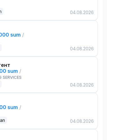
n
04.08.2026
,000 sum
/
04.08.2026
тент
000 sum
/
G SERVICES
04.08.2026
000 sum
/
dan
04.08.2026