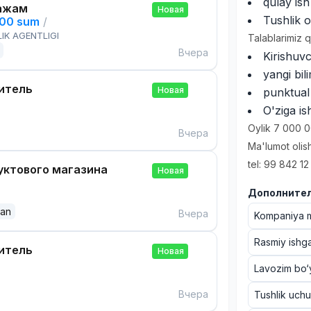
qulay ish
ажам
Новая
Tushlik o
000 sum
/
IK AGENTLIGI
Talablarimiz 
Вчера
Kirishuvc
yangi bil
итель
Новая
punktual 
O'ziga is
Oylik 7 000 
Вчера
Ma'lumot olis
tel: 99 842 12
ктового магазина
Новая
Дополнител
dan
Вчера
Kompaniya ma
Rasmiy ishga
итель
Новая
Lavozim bo‘y
Вчера
Tushlik uch