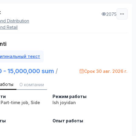
x
2075
and Distribution
nd Retail
nti
игинальный текст
0 - 15,000,000 sum
/
Срок 30 авг. 2026 г.
работы
О компании
сти
Режим работы
,
Part-time job
,
Side
Ish joyidan
оты
Опыт работы