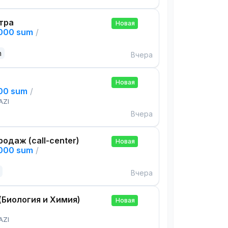
тра
Новая
,000 sum
/
n
Вчера
Новая
000 sum
/
AZI
Вчера
одаж (call-center)
Новая
,000 sum
/
Вчера
(Биология и Химия)
Новая
AZI