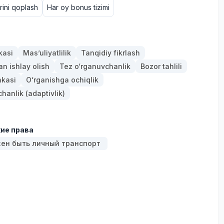
arini qoplash
Har oy bonus tizimi
kasi
Mas’uliyatlilik
Tanqidiy fikrlash
an ishlay olish
Tez o‘rganuvchanlik
Bozor tahlili
nkasi
O‘rganishga ochiqlik
anlik (adaptivlik)
ие права
ен быть личный транспорт