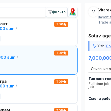
Vitare
V
Фильтр
Import 
Trade a
тант
TOP
000 sum
/
Sotuv age
|
O`zb
Ор
TOP
,000 sum
/
7,000,00
Описание 
Тип занято
тра
TOP
Full time job
000 sum
/
job
Смена раб
ажам
TOP