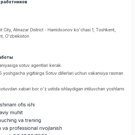
 работников
t City
, Almazar District
- Hamidxonov ko'chasi 1, Тоshkent,
t, Oʻzbekiston
аботы
niyasiga sotuv agentlari kerak.
 yoshgacha yigitlarga Sotuv dillerlari uchun vakansiya rasman
tuvdan xabari bor o'z ustida ishlaydigan intiluvchan yoshlarni
shinam ofis ishi
aviy muhit
ouching va trening
h va professional rivojlanish