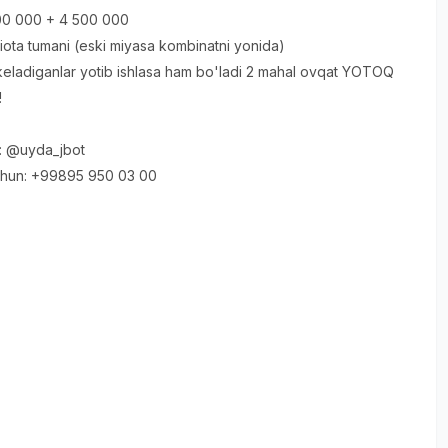
500 000 + 4 500 000
ota tumani (eski miyasa kombinatni yonida)
eladiganlar yotib ishlasa ham bo'ladi 2 mahal ovqat YOTOQ
!
: @uyda_jbot
chun: +99895 950 03 00