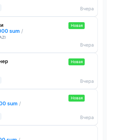
Вчера
ки
Новая
,000 sum
/
AZI
Вчера
нер
Новая
Вчера
Новая
000 sum
/
Вчера
000 sum
/