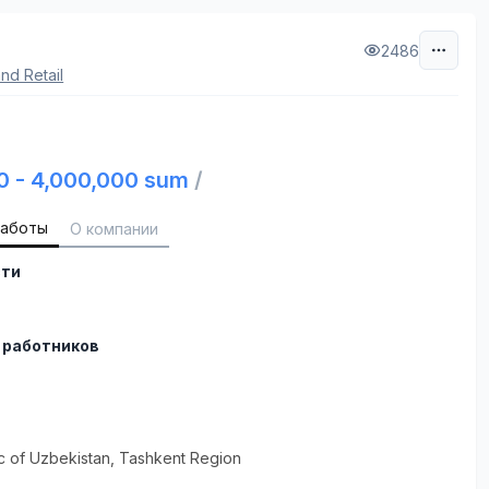
2486
nd Retail
0 - 4,000,000 sum
/
работы
О компании
сти
 работников
c of Uzbekistan
, Tashkent Region