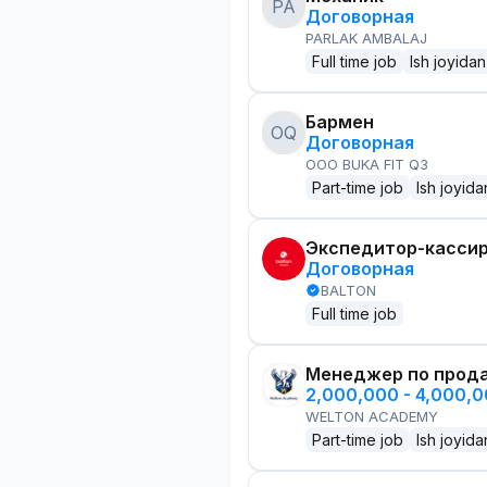
PA
Договорная
PARLAK AMBALAJ
Full time job
Ish joyidan
Бармен
OQ
Договорная
OOO BUKA FIT Q3
Part-time job
Ish joyida
Экспедитор-касси
Договорная
BALTON
Full time job
Менеджер по прод
2,000,000 - 4,000,
WELTON ACADEMY
Part-time job
Ish joyida