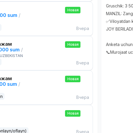
Gruschik: 3 
Новая
MANZIL: Zangi
000 sum
/
✅Viloyatdan k
Вчера
JOY BERILADI
ажам
Anketa uchun
Новая
,000 sum
/
📞Murojaat u
 UZBEKISTAN
Вчера
ажам
Новая
000 sum
/
an
Вчера
Новая
onlayn/oflayn)
Вчера