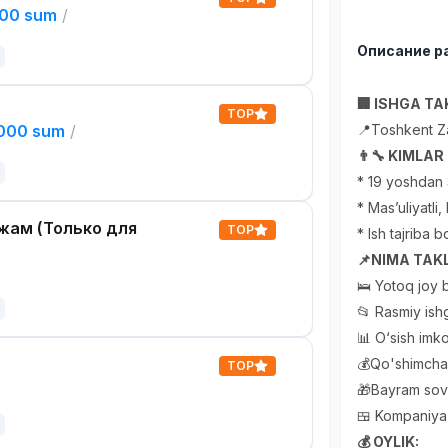
000 sum
/
Описание р
🏢 ISHGA TAK
TOP
,000 sum
/
📍Toshkent Z
👨‍🔧 KIMLA
* 19 yoshdan 
* Mas’uliyatli
жам (Только для
TOP
* Ish tajriba b
📌NIMA TAKL
🛌 Yotoq joy b
📂 Rasmiy ishg
📊 O‘sish imko
💰Qo'shimcha 
TOP
🎁Bayram sovg
🍱 Kompaniya 
💰 OYLIK: