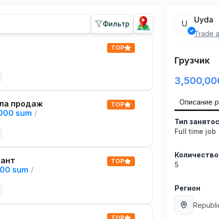
Uyda
U
Фильтр
Trade a
TOP
Грузчик
3,500,00
Описание 
ла продаж
TOP
,000 sum
/
Тип занято
Full time job
Количество
тант
TOP
5
000 sum
/
Регион
Republi
TOP