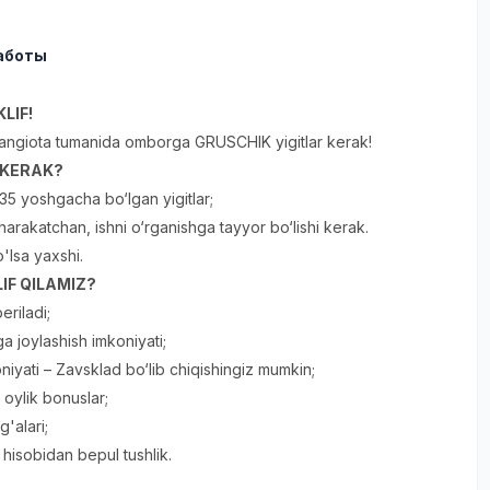
аботы
LIF!
angiota tumanida omborga GRUSCHIK yigitlar kerak!
R KERAK?
35 yoshgacha bo‘lgan yigitlar;
, harakatchan, ishni o‘rganishga tayyor bo‘lishi kerak.
o'lsa yaxshi.
IF QILAMIZ?
eriladi;
a joylashish imkoniyati;
niyati – Zavsklad bo‘lib chiqishingiz mumkin;
oylik bonuslar;
'alari;
hisobidan bepul tushlik.