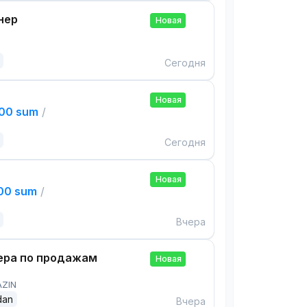
нер
Новая
Сегодня
Новая
000 sum
/
Сегодня
Новая
000 sum
/
Вчера
ра по продажам
Новая
AZIN
dan
Вчера