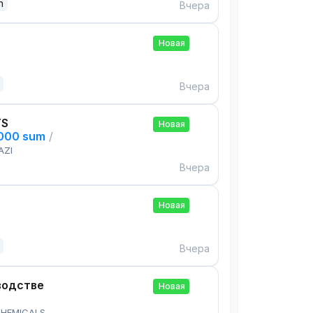
n
Вчера
Новая
Вчера
TS
Новая
,000 sum
/
AZI
Вчера
Новая
Вчера
водстве
Новая
HEMICALS