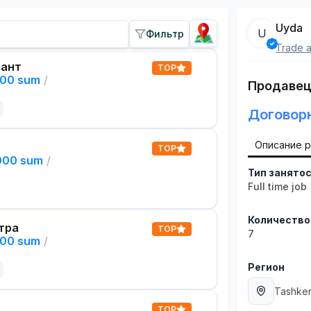
Uyda
U
Фильтр
Trade a
тант
TOP
000 sum
/
Продавец
Договор
Описание 
TOP
,000 sum
/
Тип занято
Full time job
Количество
тра
TOP
7
000 sum
/
Регион
Tashken
TOP