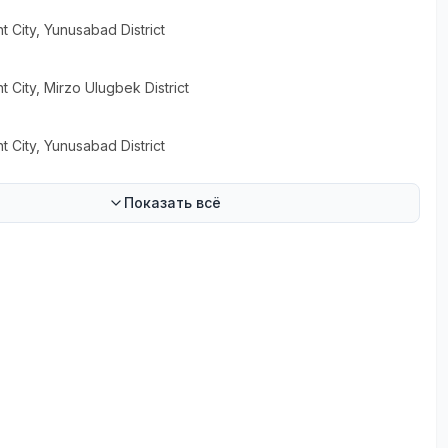
t City
, Yunusabad District
t City
, Mirzo Ulugbek District
t City
, Yunusabad District
Показать всё