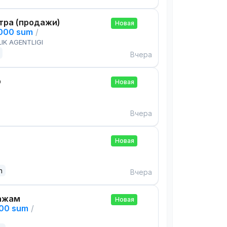
тра (продажи)
Новая
,000 sum
/
IK AGENTLIGI
Вчера
р
Новая
Вчера
Новая
n
Вчера
ажам
Новая
000 sum
/