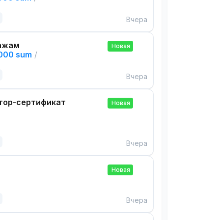
Вчера
ажам
Новая
,000 sum
/
Вчера
тор-сертификат
Новая
Вчера
Новая
Вчера