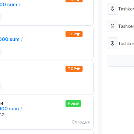
000 sum
/
Tashken
Tashken
TOP
,000 sum
/
Tashken
TOP
ки
Новая
,000 sum
/
AZI
Сегодня