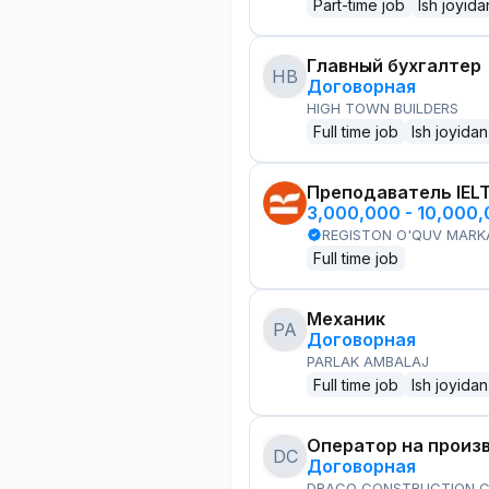
Part-time job
Ish joyida
Главный бухгалтер
HB
Договорная
HIGH TOWN BUILDERS
Full time job
Ish joyidan
Преподаватель IEL
3,000,000 - 10,000
REGISTON O'QUV MARK
Full time job
Механик
PA
Договорная
PARLAK AMBALAJ
Full time job
Ish joyidan
Оператор на произ
DC
Договорная
DRACO CONSTRUCTION C