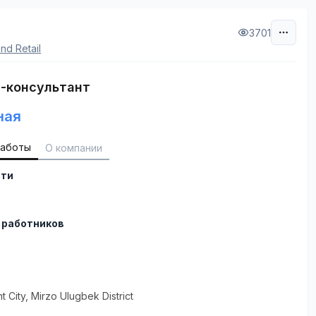
3701
nd Retail
-консультант
ная
работы
О компании
сти
 работников
t City
, Mirzo Ulugbek District