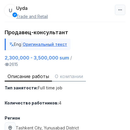
Uyda
U
Trade and Retail
Узбекистан
Продавец-консультант
Фильтр
|
Eng
Оригинальный текст
Работник склада
TOP
4,280,000 sum
/
2,300,000 - 3,500,000 sum
/
ASIAN
2615
Full time job
Ish joyidan
Описание работы
О компании
Руководитель отдела продаж
TOP
Тип занятости
:
Full time job
6,000,000 - 15,000,000 sum
/
ASIAN
Full time job
Ish joyidan
Количество работников
:
4
Продавец-консультант
Регион
TOP
3,000,000 - 6,000,000 sum
/
Tashkent City
, Yunusabad District
MONDO BEST