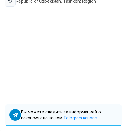
Republic of Uzbekistan
, Tashkent Region
Full time job
Ish joyidan
Доставка
TOP
3,500,000 - 8,000,000 sum
/
ASIAN
Full time job
Ish joyidan
Фармацевт
TOP
3,000,000 - 10,000,000 sum
/
NAVBAHOR APTEKA
Full time job
Ish joyidan
Оператор по продажам (Только для
TOP
девушек!)
Договорная
NAFF
Вы можете следить за информацией о
Full time job
Ish joyidan
вакансиях на нашем
Telegram канале
Вакансии
Категории
Компании
Профиль
Агент по продажам
TOP