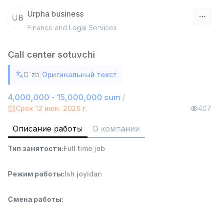
Urpha business
UB
Finance and Legal Services
Узбекистан
Call center sotuvchi
Фильтр
|
O`zb
Оригинальный текст
Руководитель отдела продаж
TOP
6,000,000 - 15,000,000 sum
/
4,000,000 - 15,000,000 sum
/
ASIAN
Срок 12 июн. 2026 г.
407
Full time job
Ish joyidan
Описание работы
О компании
Работник склада
TOP
Тип занятости
:
Full time job
4,280,000 sum
/
ASIAN
Full time job
Ish joyidan
Режим работы
:
Ish joyidan
Доставка
TOP
Смена работы
:
3,500,000 - 8,000,000 sum
/
ASIAN