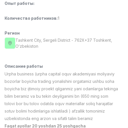
Опыт работы
:
Full time job
Ish joyidan
Количество работников
:
1
Фармацевт
TOP
3,000,000 - 10,000,000 sum
/
NAVBAHOR APTEKA
Регион
Full time job
Ish joyidan
Tashkent City
, Sergeli District
- 762X+37 Тоshkent,
Oʻzbekiston
Оператор по продажам (Только для
TOP
девушек!)
Договорная
Описание работы
NAFF
Urpha business (urpha capital oquv akademiyasi moliyaviy
Full time job
Ish joyidan
bozorlar boyicha trading yonalishini orgatamiz ushbu soha
boyicha biz ijtimoiy proekt qilganmiz yani odamlarga tekinga
Агент по продажам
TOP
bilim beramiz va bu tekin deyilganimi bn (650 ming som
Договорная
tolovi bor bu tolov odatda oquv materiallar soliq harajatlar
LION_ESTATE
Full time job
Ish joyidan
sotuv bolimi hodimlariga ishlatiladi ) afzallik tomonimiz
uzbekistonda eng arzon va sifatli talim beramiz
Вакансии
Категории
Компании
Профиль
Преподаватель английского языка по
Faqat ayollar 20 yoshdan 25 yoshgacha
Новая